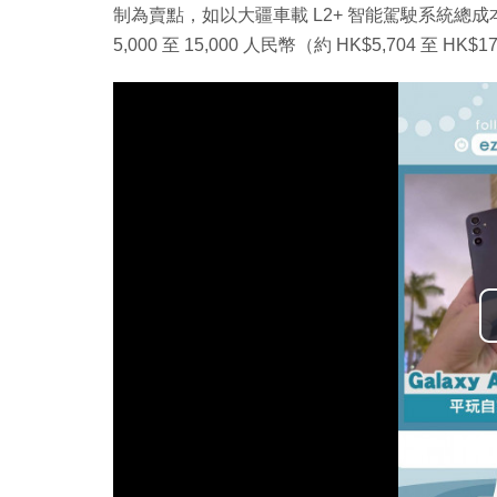
制為賣點，如以大疆車載 L2+ 智能駕駛系統總成
5,000 至 15,000 人民幣（約 HK$5,704 至 HK$