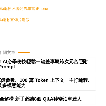
動駕駛 不應將汽車當 iPhone
牌自動駕駛宣傳片造假
相關文章
GPT AI必學秘技輕鬆一鍵整專屬跨次元合照附
Prompt
4 萬億參數、100 萬 Token 上下文 主打編程、
及多模態能力
全解構 新手必讀8個 Q&A秒變泊車達人