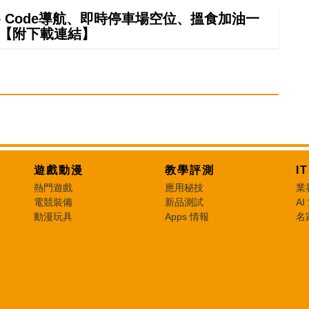
ap Code導航、即時停車場空位、搵食加油一
掂【附下載連結】
遊戲動漫
教學評測
I
熱門遊戲
應用秘技
業
電競裝備
新品測試
AI
動漫玩具
Apps 情報
名