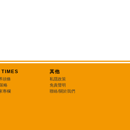
T TIMES
其他
界頭條
私隱政策
 策略
免責聲明
家專欄
聯絡/關於我們