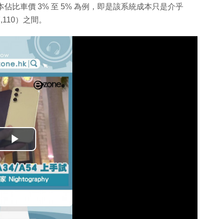
本佔比車價 3% 至 5% 為例，即是該系統成本只是介乎
17,110）之間。
播
放
影
片