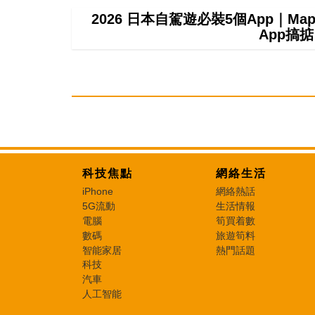
2026 日本自駕遊必裝5個App｜M
App搞
科技焦點
網絡生活
iPhone
網絡熱話
5G流動
生活情報
電腦
筍買着數
數碼
旅遊筍料
智能家居
熱門話題
科技
汽車
人工智能