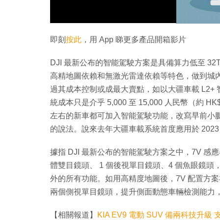
即刻
按此
，用 App 睇更多產品開箱影片
DJI 最新公布的智能駕駛方案是具備算力低至 32T
高精地圖依賴和無激光雷達依賴等特色，做到城內
過其成本控制或成最大賣點，如以大疆車載 L2+ 
統成本只是介乎 5,000 至 15,000 人民幣（約 HK
左右的新車都可加入智能駕駛功能，改寫早前小鵬
的說法。說來去年大疆車載系統首度應用於 2023
據指 DJI 最新公布的智能駕駛方案之中，7V 
體雙目鏡頭、 1 個後視單目鏡頭、4 個魚眼鏡
外的所有功能。如用高精度地圖後，7V 配置方案
兩個側視單目鏡頭，提升側面動態車輛檢測能力
【相關報道】
KIA EV9 電動 SUV 備兩科技升級 支