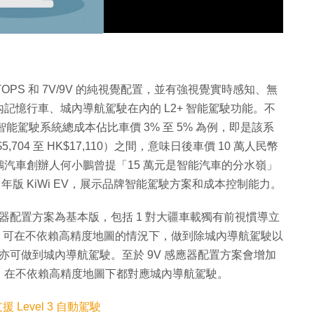
OPS 和 7V/9V 的純視覺配置，並有強視覺實時感知、無
記憶行車、城內導航駕駛在內的 L2+ 智能駕駛功能。不
智能駕駛系統總成本佔比車價 3% 至 5% 為例，即是該系
$5,704 至 HK$17,110）之間，意味日後車價 10 萬人民幣
汽車創辦人何小鵬曾提「15 萬元是智能汽車的分水嶺」
 年版 KiWi EV，展示品牌智能駕駛方案和成本控制能力。
感應器配置方案為基本版，包括 1 對大疆車載獨有前視慣導立
頭，可在不依賴高精度地圖的情況下，做到除城內導航駕駛以
亦可做到城內導航駕駛。至於 9V 感應器配置方案會增加
，在不依賴高精度地圖下都對應城內導航駕駛。
援 Level 3 自動駕駛