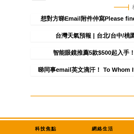
想對方睇Email附件仲寫Please f
台灣天氣預報 | 台北/台中/
智能眼鏡推薦5款$500起入
睇同事email英文滴汗！ To Whom 
科技焦點
網絡生活