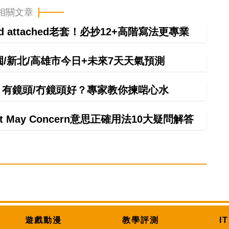
相關文章
ind attached老套！必抄12+高階寫法更專業
桃園/新北/高雄市今日+未來7天天氣預測
手！有鏡頭/冇鏡頭好？專家教你揀啱心水
It May Concern意思正確用法10大疑問解答
遊戲動漫
教學評測
I