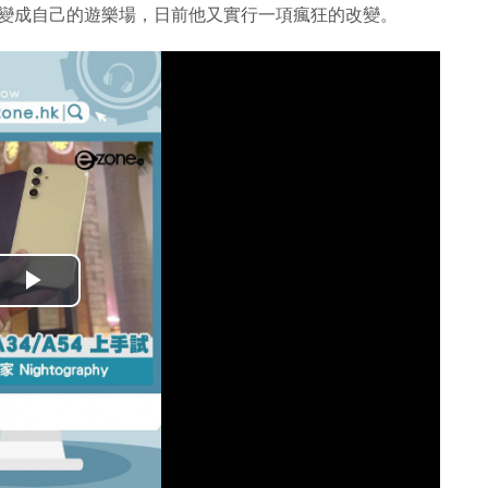
er 變成自己的遊樂場，日前他又實行一項瘋狂的改變。
播
放
影
片