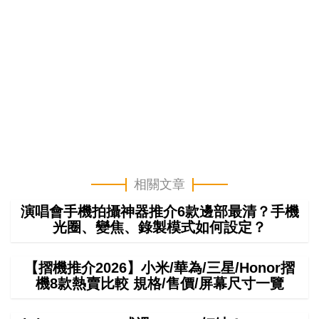
相關文章
演唱會手機拍攝神器推介6款邊部最清？手機
光圈、變焦、錄製模式如何設定？
【摺機推介2026】小米/華為/三星/Honor摺
機8款熱賣比較 規格/售價/屏幕尺寸一覽