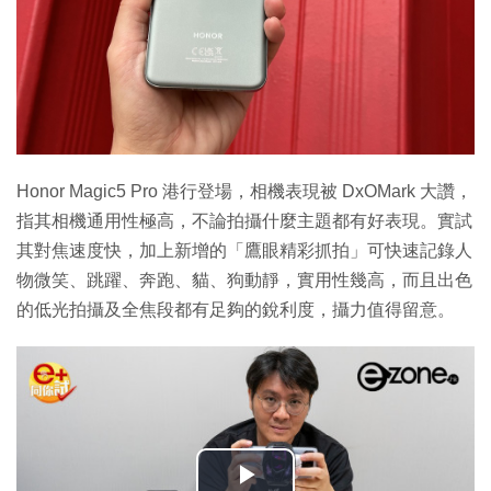
Honor Magic5 Pro 港行登場，相機表現被 DxOMark 大讚，
指其相機通用性極高，不論拍攝什麼主題都有好表現。實試
其對焦速度快，加上新增的「鷹眼精彩抓拍」可快速記錄人
物微笑、跳躍、奔跑、貓、狗動靜，實用性幾高，而且出色
的低光拍攝及全焦段都有足夠的銳利度，攝力值得留意。