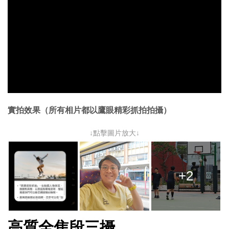
實拍效果（所有相片都以鷹眼精彩抓拍拍攝）
↓點擊圖片放大↓
+2
高質全焦段三攝