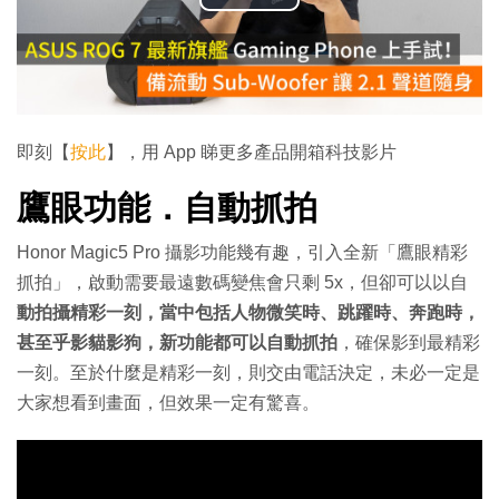
播
放
影
片
即刻【
按此
】，用 App 睇更多產品開箱科技影片
鷹眼功能．自動抓拍
Honor Magic5 Pro 攝影功能幾有趣，引入全新「鷹眼精彩
抓拍」，啟動需要最遠數碼變焦會只剩 5x，但卻可以以自
動拍攝精彩一刻，當中包括人物微笑時、跳躍時、奔跑時，
甚至乎影貓影狗，新功能都可以自動抓拍
，確保影到最精彩
一刻。至於什麼是精彩一刻，則交由電話決定，未必一定是
大家想看到畫面，但效果一定有驚喜。