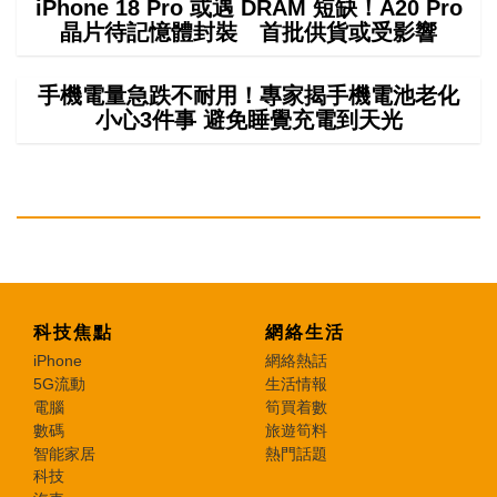
iPhone 18 Pro 或遇 DRAM 短缺！A20 Pro
晶片待記憶體封裝 首批供貨或受影響
手機電量急跌不耐用！專家揭手機電池老化
小心3件事 避免睡覺充電到天光
科技焦點
網絡生活
iPhone
網絡熱話
5G流動
生活情報
電腦
筍買着數
數碼
旅遊筍料
智能家居
熱門話題
科技