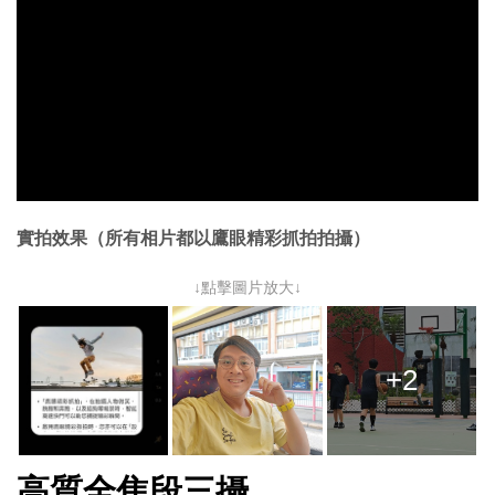
實拍效果（所有相片都以鷹眼精彩抓拍拍攝）
↓點擊圖片放大↓
+2
高質全焦段三攝