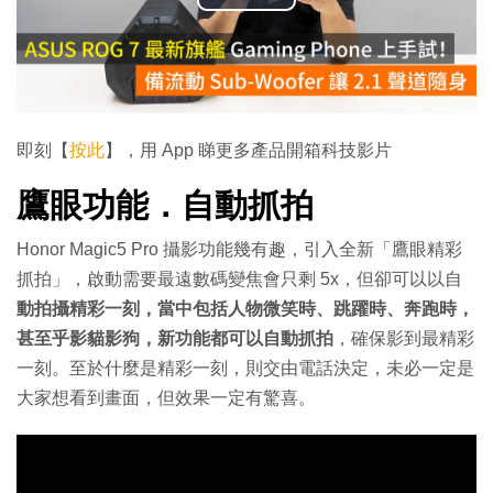
播
放
影
片
即刻【
按此
】，用 App 睇更多產品開箱科技影片
鷹眼功能．自動抓拍
Honor Magic5 Pro 攝影功能幾有趣，引入全新「鷹眼精彩
抓拍」，啟動需要最遠數碼變焦會只剩 5x，但卻可以以自
動拍攝精彩一刻，當中包括人物微笑時、跳躍時、奔跑時，
甚至乎影貓影狗，新功能都可以自動抓拍
，確保影到最精彩
一刻。至於什麼是精彩一刻，則交由電話決定，未必一定是
大家想看到畫面，但效果一定有驚喜。