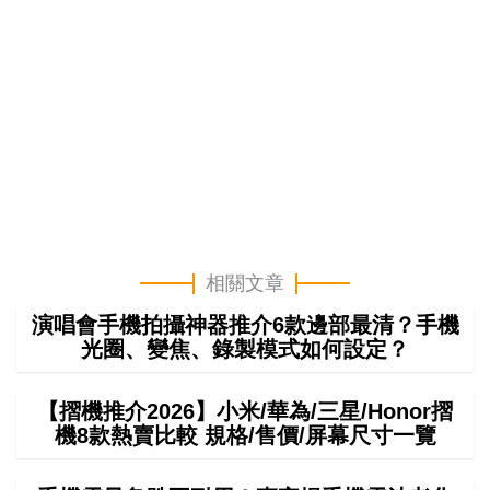
相關文章
演唱會手機拍攝神器推介6款邊部最清？手機
光圈、變焦、錄製模式如何設定？
【摺機推介2026】小米/華為/三星/Honor摺
機8款熱賣比較 規格/售價/屏幕尺寸一覽