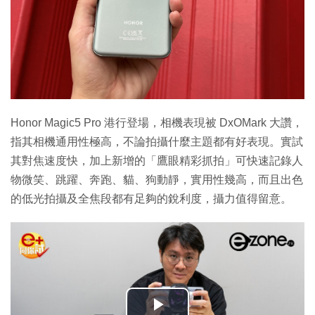
Honor Magic5 Pro 港行登場，相機表現被 DxOMark 大讚，
指其相機通用性極高，不論拍攝什麼主題都有好表現。實試
其對焦速度快，加上新增的「鷹眼精彩抓拍」可快速記錄人
物微笑、跳躍、奔跑、貓、狗動靜，實用性幾高，而且出色
的低光拍攝及全焦段都有足夠的銳利度，攝力值得留意。