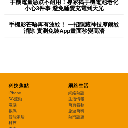
手機電量急跌不耐用！專家揭手機電池老化
小心3件事 避免睡覺充電到天光
手機影芒唔再有波紋！ 一招隱藏神技摩爾紋
消除 實測免裝App畫面秒變高清
科技焦點
網絡生活
iPhone
網絡熱話
5G流動
生活情報
電腦
筍買着數
數碼
旅遊筍料
智能家居
熱門話題
科技