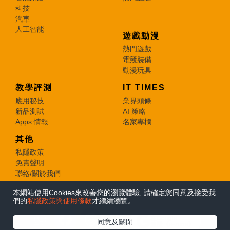
科技
汽車
人工智能
遊戲動漫
熱門遊戲
電競裝備
動漫玩具
教學評測
IT TIMES
應用秘技
業界頭條
新品測試
AI 策略
Apps 情報
名家專欄
其他
私隱政策
免責聲明
聯絡/關於我們
本網站使用Cookies來改善您的瀏覽體驗, 請確定您同意及接受我
© 2026 e-zone. All Rights Reserved.
們的
私隱政策與使用條款
才繼續瀏覽。
在Google
同意及關閉
追蹤《e-zone》