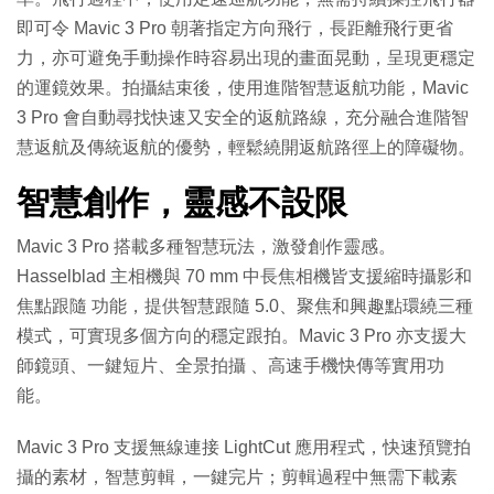
即可令 Mavic 3 Pro 朝著指定方向飛行，長距離飛行更省
力，亦可避免手動操作時容易出現的畫面晃動，呈現更穩定
的運鏡效果。拍攝結束後，使用進階智慧返航功能，Mavic
3 Pro 會自動尋找快速又安全的返航路線，充分融合進階智
慧返航及傳統返航的優勢，輕鬆繞開返航路徑上的障礙物。
智慧創作，靈感不設限
Mavic 3 Pro 搭載多種智慧玩法，激發創作靈感。
Hasselblad 主相機與 70 mm 中長焦相機皆支援縮時攝影和
焦點跟隨 功能，提供智慧跟隨 5.0、聚焦和興趣點環繞三種
模式，可實現多個方向的穩定跟拍。Mavic 3 Pro 亦支援大
師鏡頭、一鍵短片、全景拍攝 、高速手機快傳等實用功
能。
Mavic 3 Pro 支援無線連接 LightCut 應用程式，快速預覽拍
攝的素材，智慧剪輯，一鍵完片；剪輯過程中無需下載素