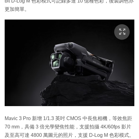
bit D-Log M 色彩模式可記錄多達 10 億種色彩，後製調色亦
更加簡單。
Mavic 3 Pro 新增 1/1.3 英吋 CMOS 中長焦相機，等效焦距
70 mm，具備 3 倍光學變焦性能，支援拍攝 4K/60fps 影片
及至高可達 4800 萬圖元的照片，支援 D-Log M 色彩模式。