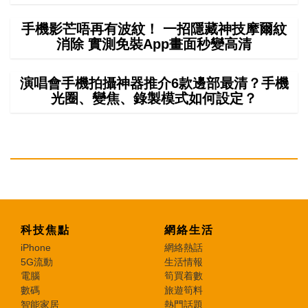
手機影芒唔再有波紋！ 一招隱藏神技摩爾紋
消除 實測免裝App畫面秒變高清
演唱會手機拍攝神器推介6款邊部最清？手機
光圈、變焦、錄製模式如何設定？
科技焦點
網絡生活
iPhone
網絡熱話
5G流動
生活情報
電腦
筍買着數
數碼
旅遊筍料
智能家居
熱門話題