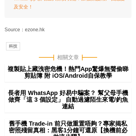
及安全！
Source：ezone.hk
科技
相關文章
複製貼上藏洩密危機！熱門App驚爆無聲偷睇
剪貼簿 附 iOS/Android自保教學
長者用 WhatsApp 好易中騙案？ 幫父母手機
做齊「這 3 個設定」 自動過濾陌生來電/釣魚
連結
舊手機 Trade-in 前只做重置唔夠？專家揭私
密照殘留真相：黑客1分鐘可還原【換機前必