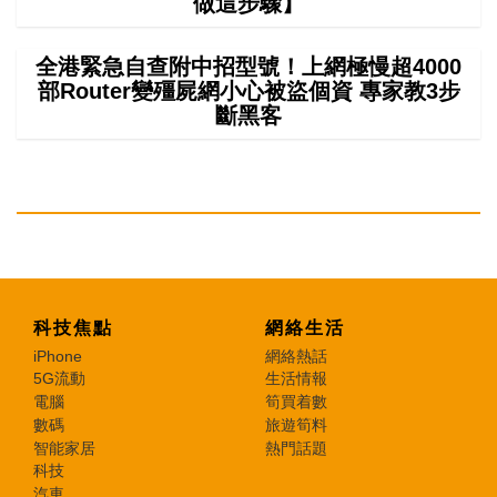
做這步驟】
全港緊急自查附中招型號！上網極慢超4000
部Router變殭屍網小心被盜個資 專家教3步
斷黑客
科技焦點
網絡生活
iPhone
網絡熱話
5G流動
生活情報
電腦
筍買着數
數碼
旅遊筍料
智能家居
熱門話題
科技
汽車