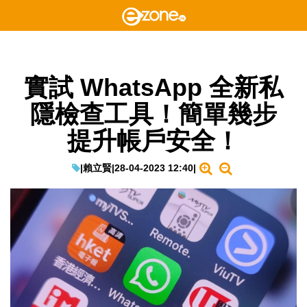
實試 WhatsApp 全新私
隱檢查工具！簡單幾步
提升帳戶安全！
|
賴立賢
|
28-04-2023 12:40
|