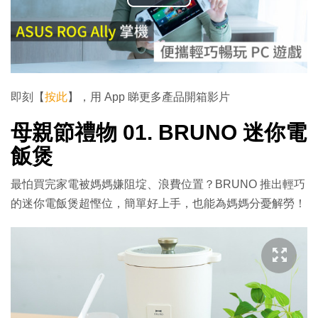
播
放
影
片
即刻【
按此
】，用 App 睇更多產品開箱影片
母親節禮物 01. BRUNO 迷你電
飯煲
最怕買完家電被媽媽嫌阻埞、浪費位置？BRUNO 推出輕巧
的迷你電飯煲超慳位，簡單好上手，也能為媽媽分憂解勞！