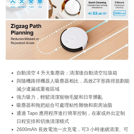
自動清空 4 升大集塵袋：清潔後自動清空垃圾箱
與隨機路徑機器人吸塵器相比，高效Z字形路徑規劃能
減少遺漏或重複區域
強力吸力，輕鬆清潔寵物毛髮和日常髒亂
吸塵器和拖把組合可處理粘性雜物和廚房油脂
通過 Tapo 應用程序進行簡單控制，在家或外出定制
日程安排和切換清潔模式
2600mAh 長效電池一次充電，可3 小時連續清潔、可