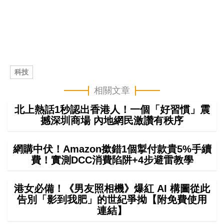
科技
相關文章
北上熱話1秒認出香港人！一個「好習慣」震
撼深圳商場 內地網民激讚有秩序
網購中伏！Amazon撳錯1個掣付款貴5%手續
費！實測DCC消費陷阱+4步避雷教學
港女必備！《男友照相機》爆紅 AI 構圖從此
告別「影到我肥」的世紀爭拗【附免費使用
連結】