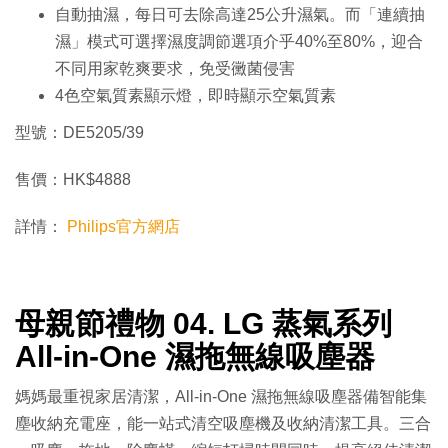
自動抽濕，每日可去除高達25公升濕氣。而「連續抽
濕」模式可選擇濕度調節選項介乎40%至80%，迎合
不同用家乾爽要求，免受黴菌侵害
4色空氣質素顯示燈，即時顯示空氣質素
型號：DE5205/39
售價：HK$4888
詳情：
Philips官方網店
母親節禮物 04. LG 蒸氣系列
All-in-One 濕拖無線吸塵器
媽媽最重視家居清潔，All-in-One 濕拖無線吸塵器備智能集
塵收納充電座，能一站式清空吸塵機及收納清潔工具。三合