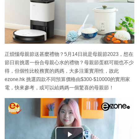
正煩惱母親節送甚麼禮物？5月14日就是母親節2023，想在
節日前挑選一份合母親心水的禮物？母親節蛋糕可能也不少
得，但個性比較務實的媽媽，大多注重實用性，故此
ezone.hk 挑選四款不同預算價格由$300-$10000的實用家
電，快來參考，或可以給媽媽一個驚喜的母親節！