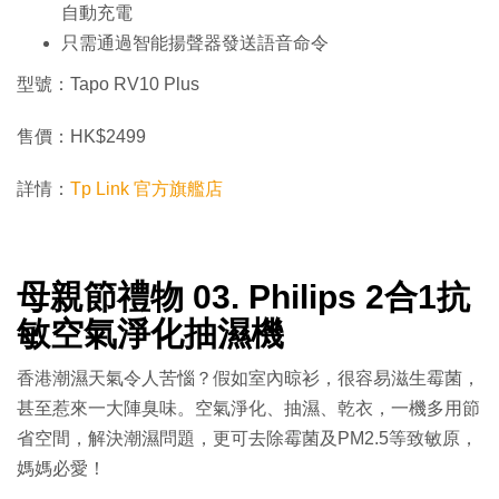
自動充電
只需通過智能揚聲器發送語音命令
型號：Tapo RV10 Plus
售價：HK$2499
詳情：
Tp Link 官方旗艦店
母親節禮物 03. Philips 2合1抗
敏空氣淨化抽濕機
香港潮濕天氣令人苦惱？假如室內晾衫，很容易滋生霉菌，
甚至惹來一大陣臭味。空氣淨化、抽濕、乾衣，一機多用節
省空間，解決潮濕問題，更可去除霉菌及PM2.5等致敏原，
媽媽必愛！