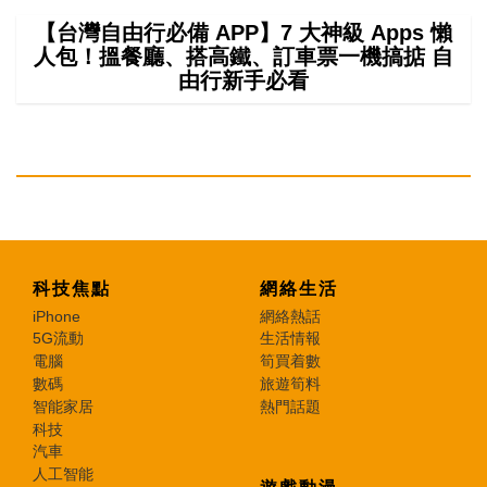
【台灣自由行必備 APP】7 大神級 Apps 懶
人包！搵餐廳、搭高鐵、訂車票一機搞掂 自
由行新手必看
科技焦點
網絡生活
iPhone
網絡熱話
5G流動
生活情報
電腦
筍買着數
數碼
旅遊筍料
智能家居
熱門話題
科技
汽車
人工智能