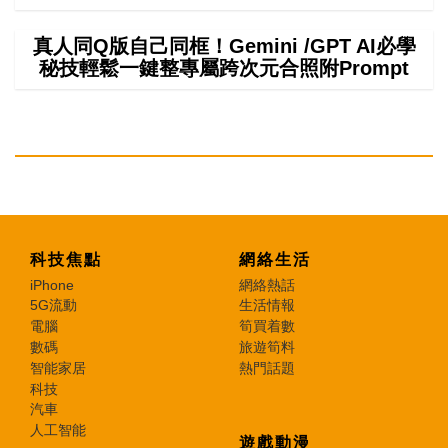
真人同Q版自己同框！Gemini /GPT AI必學
秘技輕鬆一鍵整專屬跨次元合照附Prompt
科技焦點
網絡生活
iPhone
網絡熱話
5G流動
生活情報
電腦
筍買着數
數碼
旅遊筍料
智能家居
熱門話題
科技
汽車
人工智能
遊戲動漫