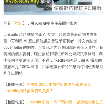
放
影
片
即刻【
按此
】，用 App 睇更多產品開箱影片
LinkedIn 現時試驗的新 AI 功能，現暫為高級訂閱者專享。
當中可利用 AI 產生簡短訊息發送予招聘者，行文有點似
cover letter 的開首。至於訊息內容會因應用家個人資料、招
聘者的個人資料、職位描述和職位所屬公司資訊來撰寫，務
求令內容更為個人化。不過 LinkedIn 都強調，由 AI 撰寫的
訊息不是 100% 可用，用家應該在發送訊息前仔細檢查錯漏
和作出調整。
【相關報道】
英國擬 2030 年前推出數碼英磅 財政部
LinkedIn 始聘數碼貨幣負責人
【相關報道】
LinkedIn 研究：靠「弱聯繫」更易獲得更佳工