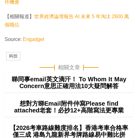
作機會
【相關報道】
世界經濟論壇報告 AI 未來 5 年淘汰 2600 萬
個職位
Source:
Engadget
科技
相關文章
睇同事email英文滴汗！ To Whom It May
Concern意思正確用法10大疑問解答
想對方睇Email附件仲寫Please find
attached老套！必抄12+高階寫法更專業
【2026考車路線難度排名】香港考車合格率
僅三成 港島九龍新界考牌路線易中難比拼