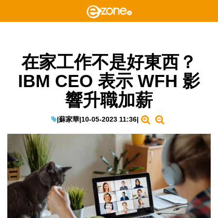
在家工作不是好東西？
IBM CEO 表示 WFH 影
響升職加薪
|
蘇家華
|
10-05-2023 11:36
|