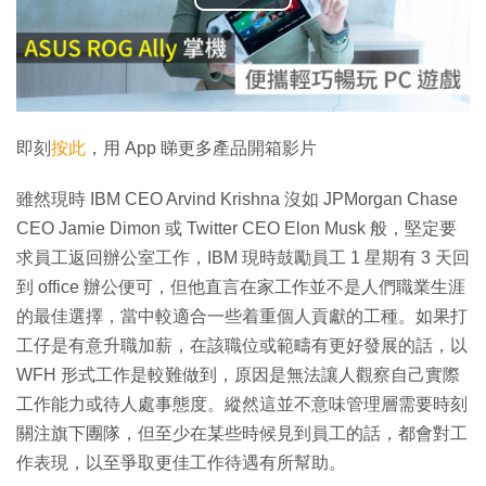
播
放
影
片
即刻
按此
，用 App 睇更多產品開箱影片
雖然現時 IBM CEO Arvind Krishna 沒如 JPMorgan Chase
CEO Jamie Dimon 或 Twitter CEO Elon Musk 般，堅定要
求員工返回辦公室工作，IBM 現時鼓勵員工 1 星期有 3 天回
到 office 辦公便可，但他直言在家工作並不是人們職業生涯
的最佳選擇，當中較適合一些着重個人貢獻的工種。如果打
工仔是有意升職加薪，在該職位或範疇有更好發展的話，以
WFH 形式工作是較難做到，原因是無法讓人觀察自己實際
工作能力或待人處事態度。縱然這並不意味管理層需要時刻
關注旗下團隊，但至少在某些時候見到員工的話，都會對工
作表現，以至爭取更佳工作待遇有所幫助。