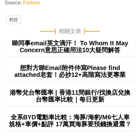
Source:
Fortune
科技
相關文章
睇同事email英文滴汗！ To Whom It May
Concern意思正確用法10大疑問解答
想對方睇Email附件仲寫Please find
attached老套！必抄12+高階寫法更專業
港幣兌台幣匯率 | 香港11間銀行/找換店兌換
台幣匯率比較｜每日更新
全系BYD電動車比較︰海豚/海豹/M6七人車
規格+車價+點評 17萬買海豚要預錢換避震？