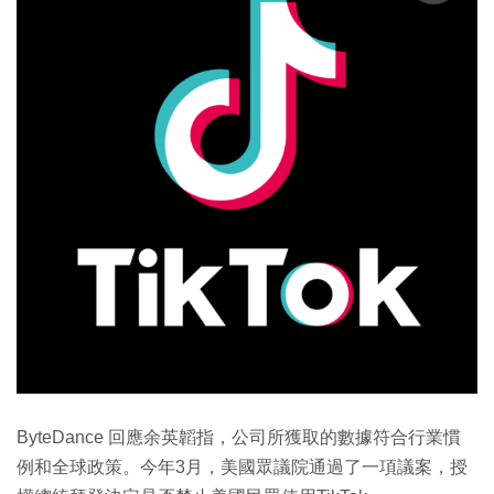
ByteDance 回應余英韜指，公司所獲取的數據符合行業慣
例和全球政策。今年3月，美國眾議院通過了一項議案，授