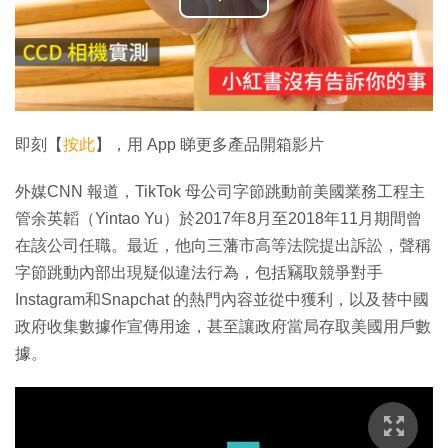
播
放
影
片
即刻【
按此
】，用 App 睇更多產品開箱影片
外媒CNN 報道，TikTok 母公司字節跳動前美國業務工程主
管余英韜（Yintao Yu）於2017年8月至2018年11月期間曾
在該公司任職。最近，他向三藩市高等法院提出訴訟，聲稱
字節跳動內部出現疑似違法行為，包括竊取競爭對手
Instagram和Snapchat 的熱門內容並從中獲利，以及替中國
政府收集數據作宣傳用途，甚至讓政府當局存取美國用戶數
據。