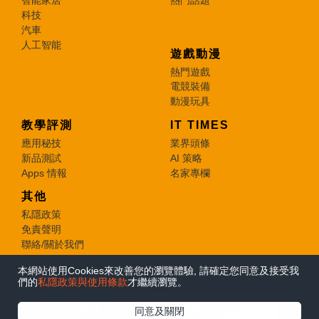
智能家居
熱門話題
科技
汽車
人工智能
遊戲動漫
熱門遊戲
電競裝備
動漫玩具
教學評測
IT TIMES
應用秘技
業界頭條
新品測試
AI 策略
Apps 情報
名家專欄
其他
私隱政策
免責聲明
聯絡/關於我們
本網站使用Cookies來改善您的瀏覽體驗, 請確定您同意及接受我
© 2026 e-zone. All Rights Reserved.
們的
私隱政策與使用條款
才繼續瀏覽。
在Google
同意及關閉
追蹤《e-zone》