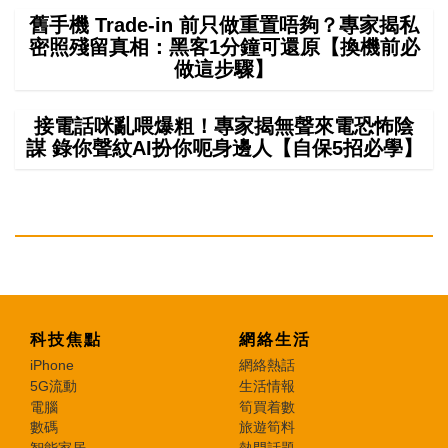
舊手機 Trade-in 前只做重置唔夠？專家揭私
密照殘留真相：黑客1分鐘可還原【換機前必
做這步驟】
接電話咪亂喂爆粗！專家揭無聲來電恐怖陰
謀 錄你聲紋AI扮你呃身邊人【自保5招必學】
科技焦點
網絡生活
iPhone
網絡熱話
5G流動
生活情報
電腦
筍買着數
數碼
旅遊筍料