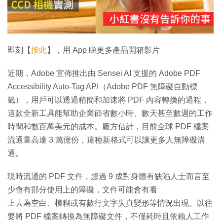
放
影
片
即刻【
按此
】，用 App 睇更多產品開箱影片
近期，Adobe 宣佈推出由 Sensei AI 支援的 Adobe PDF
Accessibility Auto-Tag API（Adobe PDF 無障礙自動標
籤），用戶可以透過精簡和加速將 PDF 內容轉換的過程，
這款全新工具能幫助企業節省數小時、數天甚至數週的工作
時間和數百萬美元的成本。廠方估計，目前全球 PDF 檔案
流通量高達 3 萬億份，這種新格式可以讓更多人無障礙溝
通。
現時流通的 PDF 文件，超過 9 成對身體有缺陷人士而言至
少會有部分使用上的障礙，文件可能會有看
上去為空白、模糊或有數行文字失真變形等情況出現。以往
要將 PDF 檔案轉換為無障礙文件，不僅耗時且依賴人工作