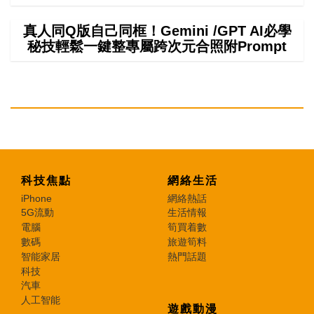
真人同Q版自己同框！Gemini /GPT AI必學
秘技輕鬆一鍵整專屬跨次元合照附Prompt
科技焦點
網絡生活
iPhone
網絡熱話
5G流動
生活情報
電腦
筍買着數
數碼
旅遊筍料
智能家居
熱門話題
科技
汽車
人工智能
遊戲動漫