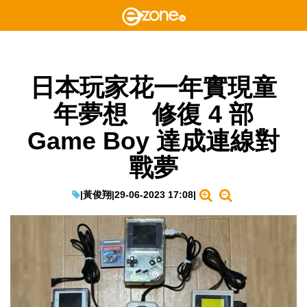
日本玩家花一年實現童
年夢想 修復 4 部
Game Boy 達成連線對
戰夢
|
黃俊翔
|
29-06-2023 17:08
|