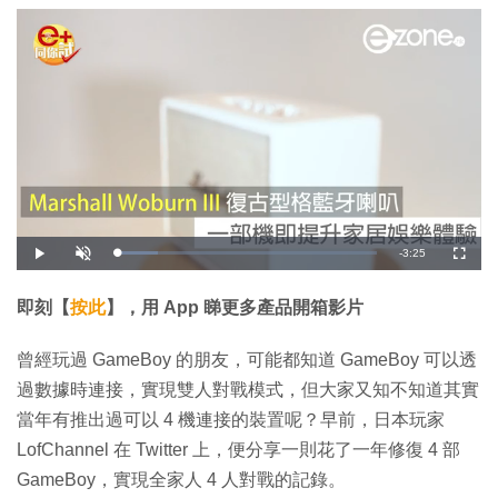
剩
-
3:25
載
播
開
全
入
放
啟
螢
完
音
幕
餘
畢
效
:
即刻【
按此
】，用 App 睇更多產品開箱影片
1
時
5
.
8
間
曾經玩過 GameBoy 的朋友，可能都知道 GameBoy 可以透
0
%
過數據時連接，實現雙人對戰模式，但大家又知不知道其實
當年有推出過可以 4 機連接的裝置呢？早前，日本玩家
LofChannel 在 Twitter 上，便分享一則花了一年修復 4 部
GameBoy，實現全家人 4 人對戰的記錄。