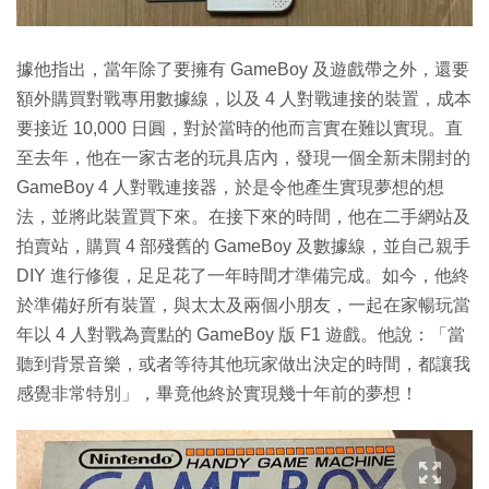
據他指出，當年除了要擁有 GameBoy 及遊戲帶之外，還要
額外購買對戰專用數據線，以及 4 人對戰連接的裝置，成本
要接近 10,000 日圓，對於當時的他而言實在難以實現。直
至去年，他在一家古老的玩具店內，發現一個全新未開封的
GameBoy 4 人對戰連接器，於是令他產生實現夢想的想
法，並將此裝置買下來。在接下來的時間，他在二手網站及
拍賣站，購買 4 部殘舊的 GameBoy 及數據線，並自己親手
DIY 進行修復，足足花了一年時間才準備完成。如今，他終
於準備好所有裝置，與太太及兩個小朋友，一起在家暢玩當
年以 4 人對戰為賣點的 GameBoy 版 F1 遊戲。他說：「當
聽到背景音樂，或者等待其他玩家做出決定的時間，都讓我
感覺非常特別」，畢竟他終於實現幾十年前的夢想！