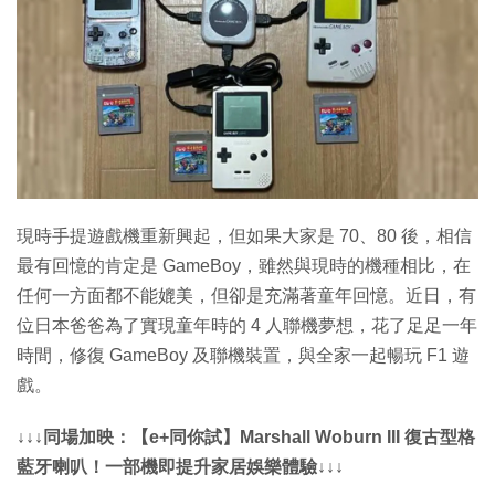
現時手提遊戲機重新興起，但如果大家是 70、80 後，相信
最有回憶的肯定是 GameBoy，雖然與現時的機種相比，在
任何一方面都不能媲美，但卻是充滿著童年回憶。近日，有
位日本爸爸為了實現童年時的 4 人聯機夢想，花了足足一年
時間，修復 GameBoy 及聯機裝置，與全家一起暢玩 F1 遊
戲。
↓↓↓同場加映：【e+同你試】Marshall Woburn III 復古型格
藍牙喇叭！一部機即提升家居娛樂體驗↓↓↓