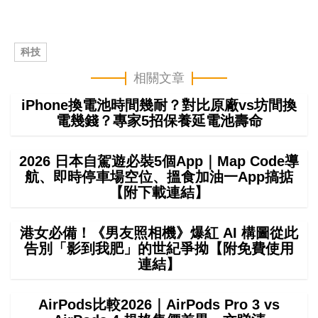
科技
相關文章
iPhone換電池時間幾耐？對比原廠vs坊間換
電幾錢？專家5招保養延電池壽命
2026 日本自駕遊必裝5個App｜Map Code導
航、即時停車場空位、搵食加油一App搞掂
【附下載連結】
港女必備！《男友照相機》爆紅 AI 構圖從此
告別「影到我肥」的世紀爭拗【附免費使用
連結】
AirPods比較2026｜AirPods Pro 3 vs