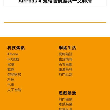
AirPods 4 規格售價差異一文睇清
科技焦點
網絡生活
iPhone
網絡熱話
5G流動
生活情報
電腦
筍買着數
數碼
旅遊筍料
智能家居
熱門話題
科技
汽車
人工智能
遊戲動漫
熱門遊戲
電競裝備
動漫玩具