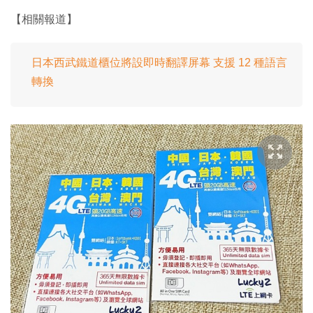
【相關報道】
日本西武鐵道櫃位將設即時翻譯屏幕 支援 12 種語言
轉換