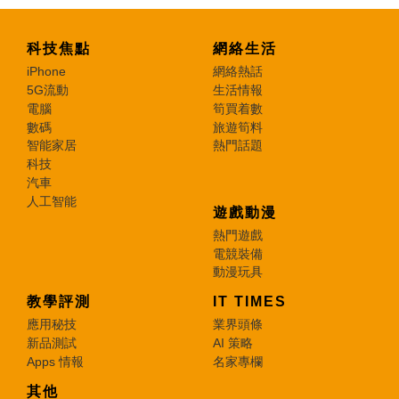
科技焦點
網絡生活
iPhone
網絡熱話
5G流動
生活情報
電腦
筍買着數
數碼
旅遊筍料
智能家居
熱門話題
科技
汽車
人工智能
遊戲動漫
熱門遊戲
電競裝備
動漫玩具
教學評測
IT TIMES
應用秘技
業界頭條
新品測試
AI 策略
Apps 情報
名家專欄
其他