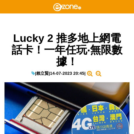
Lucky 2 推多地上網電
話卡！一年任玩‧無限數
據！
|
賴立賢
|
14-07-2023 20:45
|