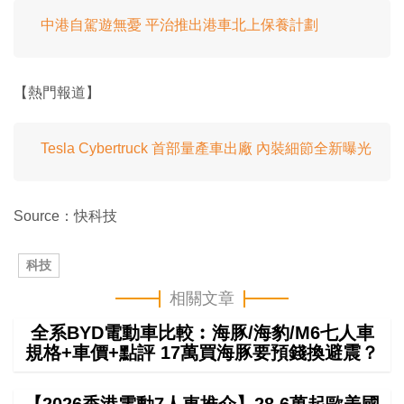
中港自駕遊無憂 平治推出港車北上保養計劃
【熱門報道】
Tesla Cybertruck 首部量產車出廠 內裝細節全新曝光
Source：快科技
科技
相關文章
全系BYD電動車比較︰海豚/海豹/M6七人車
規格+車價+點評 17萬買海豚要預錢換避震？