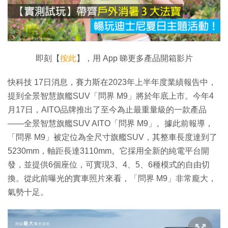
放
影
片
即刻【
按此
】，用 App 睇更多產品開箱影片
快科技 17日消息，賽力斯在2023年上半年度業績報告中，
提到全景智慧旗艦SUV「問界 M9」將於年底上市。今年4
月17日，AITO品牌推出了至今為止最重量級的一款產品
——全景智慧旗艦SUV AITO「問界 M9」。據此前報導，
「問界 M9」被定位為全尺寸旗艦SUV，其整車長度達到了
5230mm，軸距長達3110mm。它採用全新的純電平台開
發，並提供6個座位，可實現3、4、5、6種模式的自由切
換。從此前曝光的實車照片來看，「問界 M9」非常龐大，
氣勢十足。