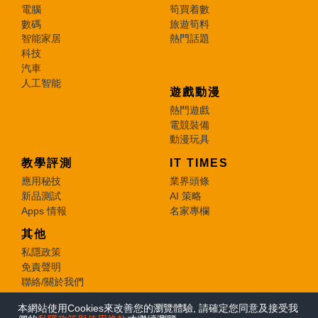
電腦
筍買着數
數碼
旅遊筍料
智能家居
熱門話題
科技
汽車
人工智能
遊戲動漫
熱門遊戲
電競裝備
動漫玩具
教學評測
IT TIMES
應用秘技
業界頭條
新品測試
AI 策略
Apps 情報
名家專欄
其他
私隱政策
免責聲明
聯絡/關於我們
本網站使用Cookies來改善您的瀏覽體驗, 請確定您同意及接受我
© 2026 e-zone. All Rights Reserved.