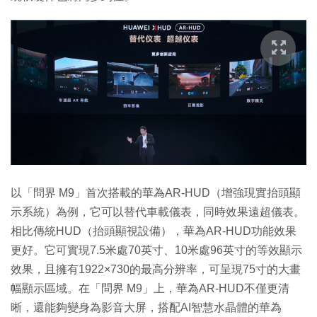
以「問界 M9」首次搭載的華為AR-HUD（增強現實抬頭顯
示系統）為例，它可以替代車載儀表，同時效果遠超儀表。
相比傳統HUD（抬頭顯視設備），華為AR-HUD功能效果
更好。它可實現7.5米處70英寸、10米處96英寸的等效顯示
效果，且擁有1922×730的最高分辨率，可呈現75寸的大畫
幅顯示區域。在「問界 M9」上，華為AR-HUD不僅更清
晰，還能夠變身為影音大屏，搭配AI智慧水晶體的華為