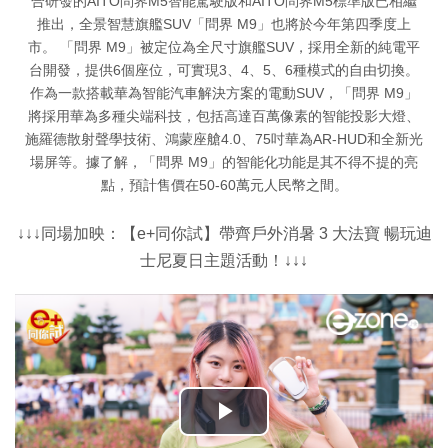
合研發的AITO問界M5智能駕駛版和AITO問界M5標準版已相繼
推出，全景智慧旗艦SUV「問界 M9」也將於今年第四季度上
市。 「問界 M9」被定位為全尺寸旗艦SUV，採用全新的純電平
台開發，提供6個座位，可實現3、4、5、6種模式的自由切換。
作為一款搭載華為智能汽車解決方案的電動SUV，「問界 M9」
將採用華為多種尖端科技，包括高達百萬像素的智能投影大燈、
施羅德散射聲學技術、鴻蒙座艙4.0、75吋華為AR-HUD和全新光
場屏等。據了解，「問界 M9」的智能化功能是其不得不提的亮
點，預計售價在50-60萬元人民幣之間。
↓↓↓同場加映：【e+同你試】帶齊戶外消暑 3 大法寶 暢玩迪
士尼夏日主題活動！↓↓↓
播