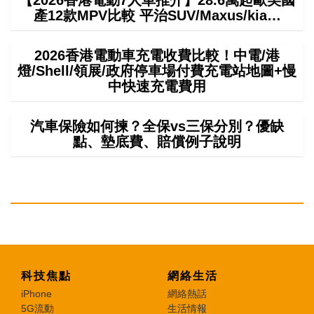
【2026香港電動7人車推介】28.6萬起歐美國
產12款MPV比較 平治SUV/Maxus/kia…
2026香港電動車充電收費比較！中電/港
燈/Shell/領展/政府停車場付費充電站地圖+慢
中快速充電費用
汽車保險如何揀？全保vs三保分別？優缺
點、墊底費、賠償例子說明
科技焦點
網絡生活
iPhone
網絡熱話
5G流動
生活情報