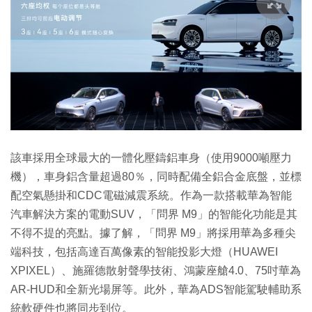
該車採用全球最大的一體化壓鑄鋁車身（使用9000噸壓力
機），車身鋁含量超過80％，同時配備全鋁合金底盤，並標
配空氣懸掛和CDC電磁減震系統。作為一款搭載華為智能
汽車解決方案的電動SUV，「問界 M9」的智能化功能是其
不得不提的亮點。據了解，「問界 M9」將採用華為多種尖
端科技，包括高達百萬像素的智能投影大燈（HUAWEI
XPIXEL）、施羅德散射聲學技術、鴻蒙座艙4.0、75吋華為
AR-HUD和全新光場屏等。此外，華為ADS智能駕駛輔助系
統軟硬件也將同步到位。