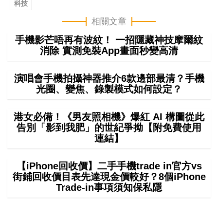
科技
相關文章
手機影芒唔再有波紋！ 一招隱藏神技摩爾紋
消除 實測免裝App畫面秒變高清
演唱會手機拍攝神器推介6款邊部最清？手機
光圈、變焦、錄製模式如何設定？
港女必備！《男友照相機》爆紅 AI 構圖從此
告別「影到我肥」的世紀爭拗【附免費使用
連結】
【iPhone回收價】二手手機trade in官方vs
街鋪回收價目表先達現金價較好？8個iPhone
Trade-in事項須知保私隱