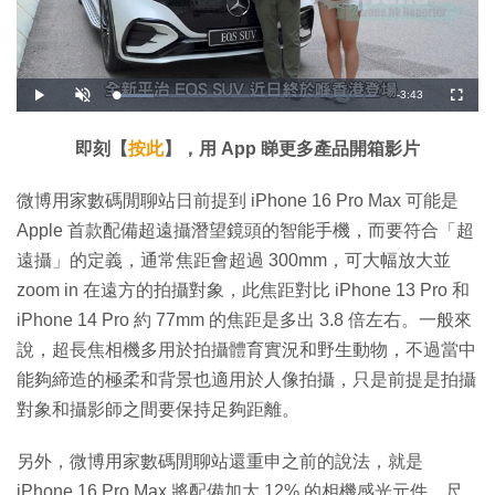
剩
-
3:43
載
播
開
全
入
放
啟
螢
完
音
幕
餘
畢
效
:
即刻【
按此
】，用 App 睇更多產品開箱影片
1
時
4
.
5
間
微博用家數碼閒聊站日前提到 iPhone 16 Pro Max 可能是
3
%
Apple 首款配備超遠攝潛望鏡頭的智能手機，而要符合「超
遠攝」的定義，通常焦距會超過 300mm，可大幅放大並
zoom in 在遠方的拍攝對象，此焦距對比 iPhone 13 Pro 和
iPhone 14 Pro 約 77mm 的焦距是多出 3.8 倍左右。一般來
說，超長焦相機多用於拍攝體育實況和野生動物，不過當中
能夠締造的極柔和背景也適用於人像拍攝，只是前提是拍攝
對象和攝影師之間要保持足夠距離。
另外，微博用家數碼閒聊站還重申之前的說法，就是
iPhone 16 Pro Max 將配備加大 12% 的相機感光元件，尺