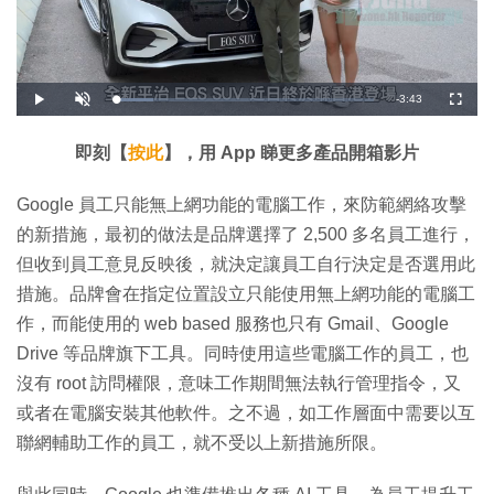
剩
-
3:43
載
播
開
全
入
放
啟
螢
完
音
幕
餘
畢
效
:
即刻【
按此
】，用 App 睇更多產品開箱影片
1
時
4
.
5
間
Google 員工只能無上網功能的電腦工作，來防範網絡攻擊
3
%
的新措施，最初的做法是品牌選擇了 2,500 多名員工進行，
但收到員工意見反映後，就決定讓員工自行決定是否選用此
措施。品牌會在指定位置設立只能使用無上網功能的電腦工
作，而能使用的 web based 服務也只有 Gmail、Google
Drive 等品牌旗下工具。同時使用這些電腦工作的員工，也
沒有 root 訪問權限，意味工作期間無法執行管理指令，又
或者在電腦安裝其他軟件。之不過，如工作層面中需要以互
聯網輔助工作的員工，就不受以上新措施所限。