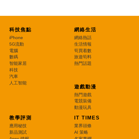
科技焦點
網絡生活
iPhone
網絡熱話
5G流動
生活情報
電腦
筍買着數
數碼
旅遊筍料
智能家居
熱門話題
科技
汽車
人工智能
遊戲動漫
熱門遊戲
電競裝備
動漫玩具
教學評測
IT TIMES
應用秘技
業界頭條
新品測試
AI 策略
Apps 情報
名家專欄