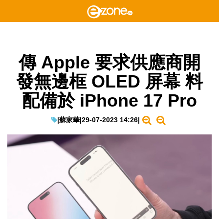
傳 Apple 要求供應商開
發無邊框 OLED 屏幕 料
配備於 iPhone 17 Pro
|
蘇家華
|
29-07-2023 14:26
|