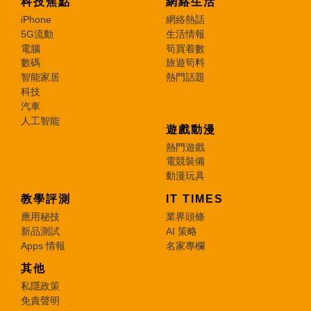
科技焦點
網絡生活
iPhone
網絡熱話
5G流動
生活情報
電腦
筍買着數
數碼
旅遊筍料
智能家居
熱門話題
科技
汽車
人工智能
遊戲動漫
熱門遊戲
電競裝備
動漫玩具
教學評測
IT TIMES
應用秘技
業界頭條
新品測試
AI 策略
Apps 情報
名家專欄
其他
私隱政策
免責聲明