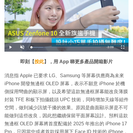
剩
-
3:09
載
播
開
全
入
放
啟
螢
完
音
幕
餘
畢
效
:
即刻【
按此
】，用 App 睇更多產品開箱影片
1
時
7
.
1
間
消息指 Apple 已要求 LG、Samsung 等屏幕供應商為未來
4
%
iPhone 開發無邊框 OLED 屏幕，表示不願意 iPhone 於機
側採用彎曲的顯示屏，以及希望這款無邊框屏幕能改良薄膜
封裝 TFE 和板下拍攝鏡頭 UPC 技術，同時增加天線等組件
空間，做到減少訊號干擾的效果。原因是曲面顯示屏是不可
能做到這些改良，因此想繼續保留平面屏幕設計。預料這款
無邊框 OLED 屏幕將首度配備於 2025 年推出的 iPhone 17
Pro，只因當中或者首款採用屏下 Face ID 技術的 iPhone，