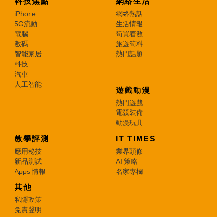
科技焦點
網絡生活
iPhone
網絡熱話
5G流動
生活情報
電腦
筍買着數
數碼
旅遊筍料
智能家居
熱門話題
科技
汽車
人工智能
遊戲動漫
熱門遊戲
電競裝備
動漫玩具
教學評測
IT TIMES
應用秘技
業界頭條
新品測試
AI 策略
Apps 情報
名家專欄
其他
私隱政策
免責聲明