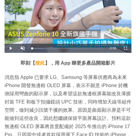
剩
-
3:09
載
播
開
全
入
放
啟
螢
完
音
幕
餘
畢
效
:
即刻【
按此
】，用 App 睇更多產品開箱影片
1
時
7
.
1
間
消息指 Apple 已要求 LG、Samsung 等屏幕供應商為未來
4
%
iPhone 開發無邊框 OLED 屏幕，表示不願意 iPhone 於機
側採用彎曲的顯示屏，以及希望這款無邊框屏幕能改良薄膜
封裝 TFE 和板下拍攝鏡頭 UPC 技術，同時增加天線等組件
空間，做到減少訊號干擾的效果。原因是曲面顯示屏是不可
能做到這些改良，因此想繼續保留平面屏幕設計。預料這款
無邊框 OLED 屏幕將首度配備於 2025 年推出的 iPhone 17
Pro，只因當中或者首款採用屏下 Face ID 技術的 iPhone，