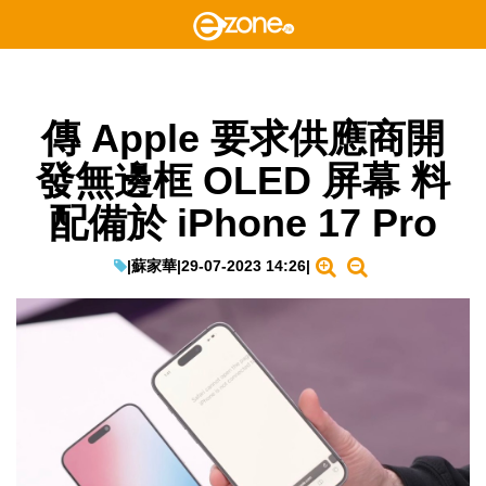
傳 Apple 要求供應商開
發無邊框 OLED 屏幕 料
配備於 iPhone 17 Pro
|
蘇家華
|
29-07-2023 14:26
|