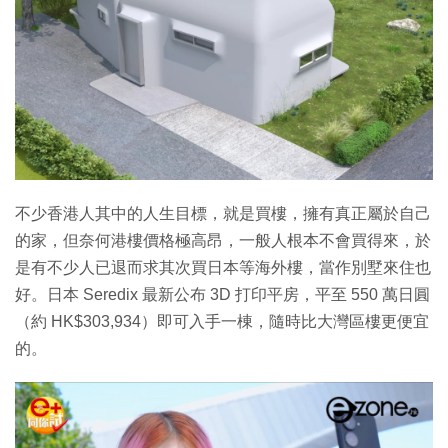
不少香港人其中的人生目標，就是買樓，擁有真正屬於自己
的家，但奈何港樓價格極高昂，一般人根本不會買得來，於
是有不少人已退而求其次買日本等海外樓，當作別墅來住也
好。日本 Seredix 最新公布 3D 打印平房，平至 550 萬日圓
（約 HK$303,934）即可入手一棟，隨時比大灣區樓更便宜
的。