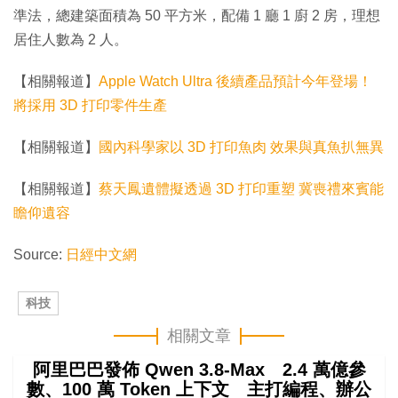
準法，總建築面積為 50 平方米，配備 1 廳 1 廚 2 房，理想
居住人數為 2 人。
【相關報道】
Apple Watch Ultra 後續產品預計今年登場！
將採用 3D 打印零件生產
【相關報道】
國內科學家以 3D 打印魚肉 效果與真魚扒無異
【相關報道】
蔡天鳳遺體擬透過 3D 打印重塑 冀喪禮來賓能
瞻仰遺容
Source:
日經中文網
科技
相關文章
阿里巴巴發佈 Qwen 3.8-Max 2.4 萬億參
數、100 萬 Token 上下文 主打編程、辦公