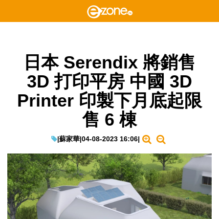
日本 Serendix 將銷售
3D 打印平房 中國 3D
Printer 印製下月底起限
售 6 棟
|
蘇家華
|
04-08-2023 16:06
|