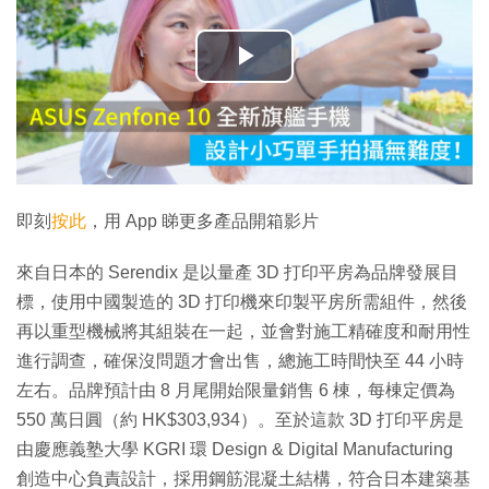
播
放
影
片
即刻
按此
，用 App 睇更多產品開箱影片
來自日本的 Serendix 是以量產 3D 打印平房為品牌發展目
標，使用中國製造的 3D 打印機來印製平房所需組件，然後
再以重型機械將其組裝在一起，並會對施工精確度和耐用性
進行調查，確保沒問題才會出售，總施工時間快至 44 小時
左右。品牌預計由 8 月尾開始限量銷售 6 棟，每棟定價為
550 萬日圓（約 HK$303,934）。至於這款 3D 打印平房是
由慶應義塾大學 KGRI 環 Design & Digital Manufacturing
創造中心負責設計，採用鋼筋混凝土結構，符合日本建築基