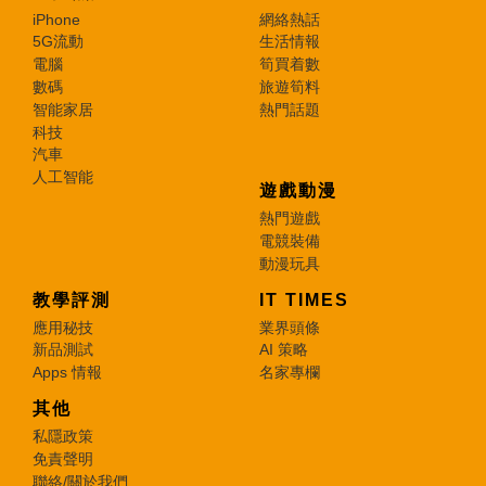
iPhone
網絡熱話
5G流動
生活情報
電腦
筍買着數
數碼
旅遊筍料
智能家居
熱門話題
科技
汽車
人工智能
遊戲動漫
熱門遊戲
電競裝備
動漫玩具
教學評測
IT TIMES
應用秘技
業界頭條
新品測試
AI 策略
Apps 情報
名家專欄
其他
私隱政策
免責聲明
聯絡/關於我們