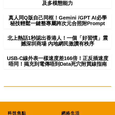
及多模態能力
真人同Q版自己同框！Gemini /GPT AI必學
秘技輕鬆一鍵整專屬跨次元合照附Prompt
北上熱話1秒認出香港人！一個「好習慣」震
撼深圳商場 內地網民激讚有秩序
USB-C線外表一樣速度差166倍！正反插速度
唔同！揭充到電傳唔到Data死穴附買線指南
科技焦點
網絡生活