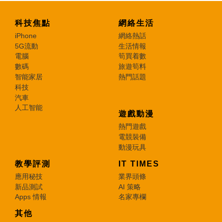
科技焦點
網絡生活
iPhone
網絡熱話
5G流動
生活情報
電腦
筍買着數
數碼
旅遊筍料
智能家居
熱門話題
科技
汽車
人工智能
遊戲動漫
熱門遊戲
電競裝備
動漫玩具
教學評測
IT TIMES
應用秘技
業界頭條
新品測試
AI 策略
Apps 情報
名家專欄
其他