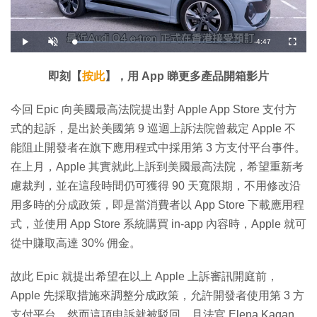
剩
-
4:47
載
播
開
全
入
放
啟
螢
完
音
幕
餘
畢
效
:
即刻【
按此
】，用 App 睇更多產品開箱影片
1
時
1
.
2
間
今回 Epic 向美國最高法院提出對 Apple App Store 支付方
9
%
式的起訴，是出於美國第 9 巡迴上訴法院曾裁定 Apple 不
能阻止開發者在旗下應用程式中採用第 3 方支付平台事件。
在上月，Apple 其實就此上訴到美國最高法院，希望重新考
慮裁判，並在這段時間仍可獲得 90 天寬限期，不用修改沿
用多時的分成政策，即是當消費者以 App Store 下載應用程
式，並使用 App Store 系統購買 in-app 內容時，Apple 就可
從中賺取高達 30% 佣金。
故此 Epic 就提出希望在以上 Apple 上訴審訊開庭前，
Apple 先採取措施來調整分成政策，允許開發者使用第 3 方
支付平台，然而這項申訴就被駁回，且法官 Elena Kagan