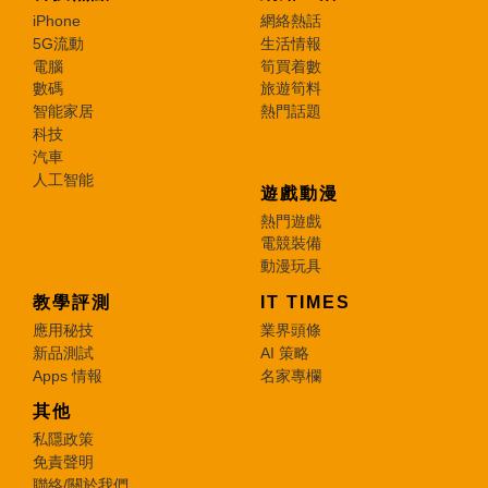
iPhone
網絡熱話
5G流動
生活情報
電腦
筍買着數
數碼
旅遊筍料
智能家居
熱門話題
科技
汽車
人工智能
遊戲動漫
熱門遊戲
電競裝備
動漫玩具
教學評測
IT TIMES
應用秘技
業界頭條
新品測試
AI 策略
Apps 情報
名家專欄
其他
私隱政策
免責聲明
聯絡/關於我們