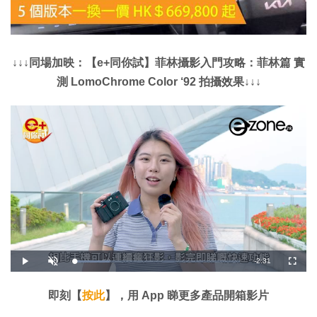
↓↓↓同場加映：【e+同你試】菲林攝影入門攻略：菲林篇 實
測 LomoChrome Color ‘92 拍攝效果↓↓↓
剩
-
2:31
載
播
開
全
入
放
啟
螢
完
音
幕
餘
畢
效
:
即刻【
按此
】，用 App 睇更多產品開箱影片
2
時
1
.