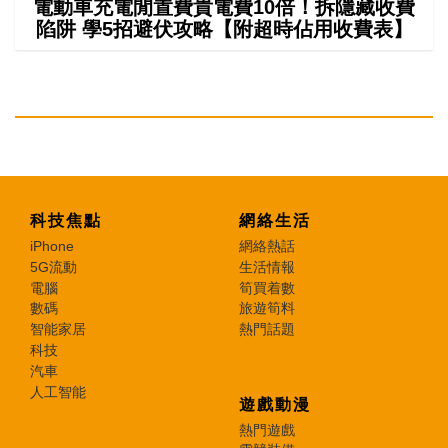
電動車充電閒置費貴電費10倍！拆隱藏收費
陷阱 學5招避伏攻略【附超時佔用收費表】
科技焦點
網絡生活
iPhone
網絡熱話
5G流動
生活情報
電腦
筍買着數
數碼
旅遊筍料
智能家居
熱門話題
科技
汽車
人工智能
遊戲動漫
熱門遊戲