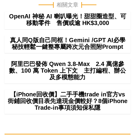
相關文章
OpenAI 神秘 AI 喇叭曝光！甜甜圈造型、可
移動零件 售價或逾 HK$3,000
真人同Q版自己同框！Gemini /GPT AI必學
秘技輕鬆一鍵整專屬跨次元合照附Prompt
阿里巴巴發佈 Qwen 3.8-Max 2.4 萬億參
數、100 萬 Token 上下文 主打編程、辦公
及多模態能力
【iPhone回收價】二手手機trade in官方vs
街鋪回收價目表先達現金價較好？8個iPhone
Trade-in事項須知保私隱