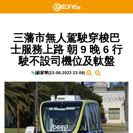
三藩市無人駕駛穿梭巴
士服務上路 朝 9 晚 6 行
駛不設司機位及軚盤
|
蘇家華
|
23-08-2023 23:08
|