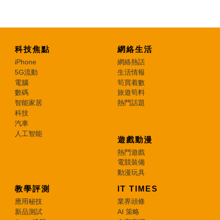
科技焦點
網絡生活
iPhone
網絡熱話
5G流動
生活情報
電腦
筍買着數
數碼
旅遊筍料
智能家居
熱門話題
科技
汽車
人工智能
遊戲動漫
熱門遊戲
電競裝備
動漫玩具
教學評測
IT TIMES
應用秘技
業界頭條
新品測試
AI 策略