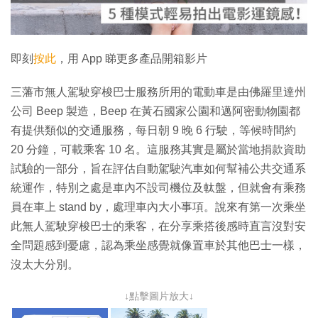
影
片
即刻
按此
，用 App 睇更多產品開箱影片
三藩市無人駕駛穿梭巴士服務所用的電動車是由佛羅里達州
公司 Beep 製造，Beep 在黃石國家公園和邁阿密動物園都
有提供類似的交通服務，每日朝 9 晚 6 行駛，等候時間約
20 分鐘，可載乘客 10 名。這服務其實是屬於當地捐款資助
試驗的一部分，旨在評估自動駕駛汽車如何幫補公共交通系
統運作，特別之處是車內不設司機位及軚盤，但就會有乘務
員在車上 stand by，處理車內大小事項。說來有第一次乘坐
此無人駕駛穿梭巴士的乘客，在分享乘搭後感時直言沒對安
全問題感到憂慮，認為乘坐感覺就像置車於其他巴士一樣，
沒太大分別。
↓點擊圖片放大↓