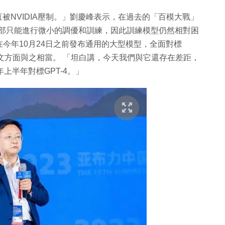
被NVIDIA壓制。」劉慶峰表示，在過去的「百模大戰」
業內部只能進行微小的調優和訓練，因此訓練模型仍然相對困
今年10月24日之前發布通用的大型模型，全面對標
英文方面與之相當。 「坦白講，今天我們與它還存在差距，
上半年對標GPT-4。」