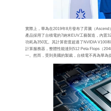
實際上，華為在2019年8月發布了昇騰（Ascend
產品採用了台積電的7納米EUV工藝製造，內置32
功耗為350瓦。其計算密度超過了NVIDIA V100和
計算服務器，整體性能達到512 Peta Flops（
一。然而，受到美國的製裁，台積電不再為華為