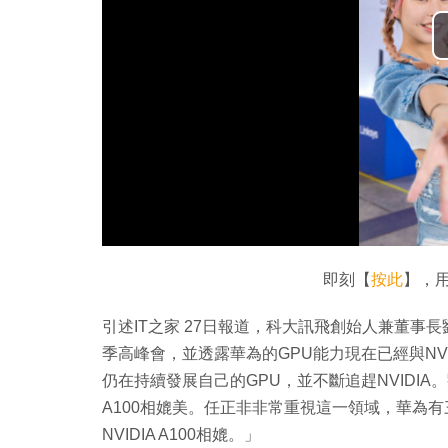
即刻【
按此
】，用
引述IT之家 27日報道，科大訊飛創始人兼董事
季高峰會，並透露華為的GPU能力現在已經與NVI
仍在持續發展自己的GPU，並不斷追趕NVIDIA
A100相媲美。任正非非常重視這一領域，華為
NVIDIA A100相媲。」