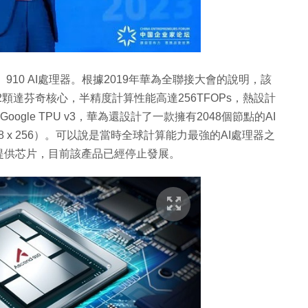
）910 AI處理器。根據2019年華為全聯接大會的說明，該
顆達芬奇核心，半精度計算性能高達256TFOPs，熱設計
Google TPU v3，華為還設計了一款擁有2048個節點的AI
2048 x 256）。可以說是當時全球計算能力最強的AI處理器之
提供芯片，目前該產品已經停止發展。