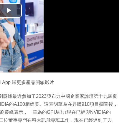
播
放
影
片
 App 睇更多產品開箱影片
長劉慶峰最近參加了2023亞布力中國企業家論壇第十九屆夏
DIA的A100相媲美。這表明華為在昇騰910項目擱置後，
。劉慶峰表示，「華為的GPU能力現在已經與NVIDIA的
有三位董事專門在科大訊飛專班工作，現在已經達到了與