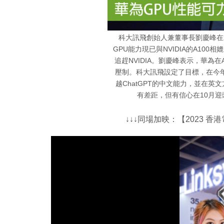
科大訊飛創始人兼董事長劉慶峰在
GPU能力現已與NVIDIA的A10
追趕NVIDIA。劉慶峰表示，華為在
壓制。科大訊飛設定了目標，在今年
越ChatGPT的中文能力，並在
有差距，但有信心在10月迎
↓↓↓同場加映：【2023 香港