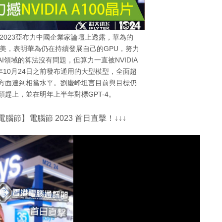
2023亞布力中國企業家論壇上透露，華為的
0相媲美，表明華為仍在持續發展自己的GPU，努力
AI領域的算法沒有問題，但算力一直被NVIDIA
10月24日之前發布通用的大型模型，全面超
英文方面達到相當水平。劉慶峰坦言目前與目標仍
頭趕上，並在明年上半年對標GPT-4。
電腦節】電腦節 2023 首日直擊！↓↓↓