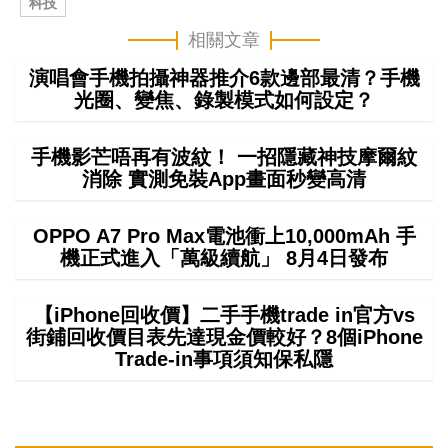
科技
相關文章
演唱會手機拍攝神器推介6款邊部最清？手機
光圈、變焦、錄製模式如何設定？
手機影芒唔再有波紋！ 一招隱藏神技摩爾紋
消除 實測免裝App畫面秒變高清
OPPO A7 Pro Max電池衝上10,000mAh 手
機正式進入「萬級續航」 8月4日發布
【iPhone回收價】二手手機trade in官方vs
街鋪回收價目表先達現金價較好？8個iPhone
Trade-in事項須知保私隱