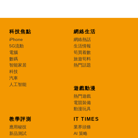
科技焦點
網絡生活
iPhone
網絡熱話
5G流動
生活情報
電腦
筍買着數
數碼
旅遊筍料
智能家居
熱門話題
科技
汽車
人工智能
遊戲動漫
熱門遊戲
電競裝備
動漫玩具
教學評測
IT TIMES
應用秘技
業界頭條
新品測試
AI 策略