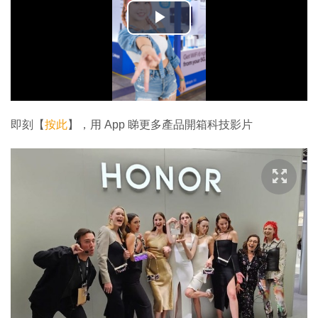
播
放
影
片
即刻【
按此
】，用 App 睇更多產品開箱科技影片