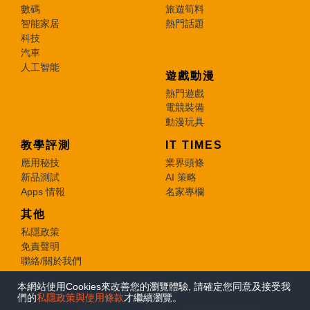
數碼
旅遊筍料
智能家居
熱門話題
科技
汽車
人工智能
遊戲動漫
熱門遊戲
電競裝備
動漫玩具
教學評測
IT TIMES
應用秘技
業界頭條
新品測試
AI 策略
Apps 情報
名家專欄
其他
私隱政策
免責聲明
聯絡/關於我們
本網站使用Cookies來改善您的瀏覽體驗, 請確定您同意及接受我
© 2026 e-zone. All Rights Reserved.
們的
私隱政策與使用條款
才繼續瀏覽。