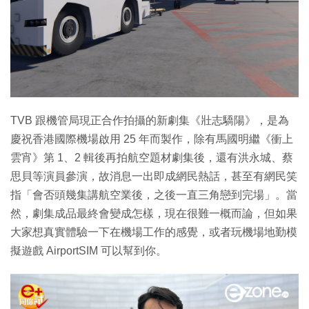
TVB 跟機管局現正合作拍攝的新劇集《壯志驕陽》，是為
慶祝香港國際機場啟用 25 年而製作，除有馬國明繼《衝上
雲宵》第 1、2 輯後再拍航空題材劇集後，還有洪永城、蔡
思貝等演員參演，故消息一出即成網民熱話，甚至有網民笑
指「會否頭幾集講航空業後，之後一直三角戀到完場」。當
然，劇集成品最終會變成怎樣，現在很難一概而論，但如果
大家想真實體驗一下在機場工作的感覺，或者玩機場地勤模
擬遊戲 AirportSIM 可以幫到你。