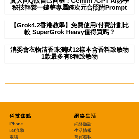
真人同Q版自己同框！Gemini /GPT AI必學
秘技輕鬆一鍵整專屬跨次元合照附Prompt
【Grok4.2香港教學】免費使用/付費計劃比
較 SuperGrok Heavy值得買嗎？
消委會衣物清香珠測試12樣本含香料致敏物
1款最多有8種致敏物
科技焦點
網絡生活
iPhone
網絡熱話
5G流動
生活情報
電腦
筍買着數