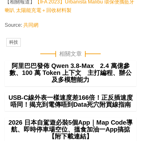
【相關報道】
【IFA 2023】Urbanista Malibu 環保便攜藍牙
喇叭 太陽能充電＋回收材料製
Source:
共同網
科技
相關文章
阿里巴巴發佈 Qwen 3.8-Max 2.4 萬億參
數、100 萬 Token 上下文 主打編程、辦公
及多模態能力
USB-C線外表一樣速度差166倍！正反插速度
唔同！揭充到電傳唔到Data死穴附買線指南
2026 日本自駕遊必裝5個App｜Map Code導
航、即時停車場空位、搵食加油一App搞掂
【附下載連結】