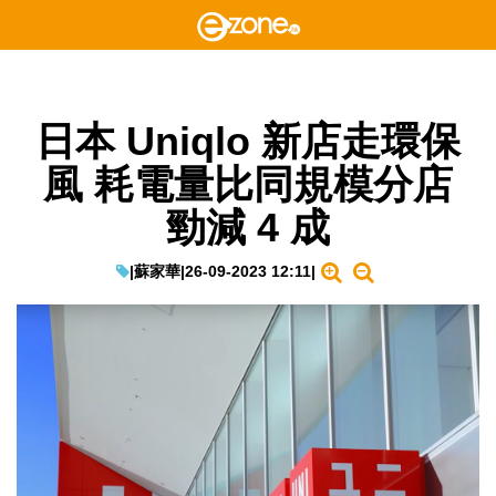
日本 Uniqlo 新店走環保
風 耗電量比同規模分店
勁減 4 成
|
蘇家華
|
26-09-2023 12:11
|