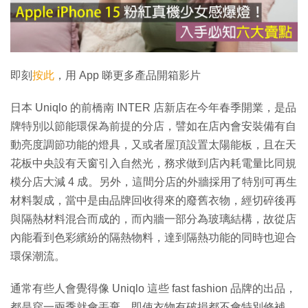
放
影
片
即刻
按此
，用 App 睇更多產品開箱影片
日本 Uniqlo 的前橋南 INTER 店新店在今年春季開業，是品
牌特別以節能環保為前提的分店，譬如在店內會安裝備有自
動亮度調節功能的燈具，又或者屋頂設置太陽能板，且在天
花板中央設有天窗引入自然光，務求做到店內耗電量比同規
模分店大減 4 成。另外，這間分店的外牆採用了特別可再生
材料製成，當中是由品牌回收得來的廢舊衣物，經切碎後再
與隔熱材料混合而成的，而內牆一部分為玻璃結構，故從店
內能看到色彩繽紛的隔熱物料，達到隔熱功能的同時也迎合
環保潮流。
通常有些人會覺得像 Uniqlo 這些 fast fashion 品牌的出品，
都是穿一兩季就會丟棄，即使衣物有破損都不會特別修補，