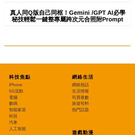
真人同Q版自己同框！Gemini /GPT AI必學
秘技輕鬆一鍵整專屬跨次元合照附Prompt
科技焦點
網絡生活
iPhone
網絡熱話
5G流動
生活情報
電腦
筍買着數
數碼
旅遊筍料
智能家居
熱門話題
科技
汽車
人工智能
遊戲動漫