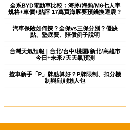
全系BYD電動車比較︰海豚/海豹/M6七人車
規格+車價+點評 17萬買海豚要預錢換避震？
汽車保險如何揀？全保vs三保分別？優缺
點、墊底費、賠償例子說明
台灣天氣預報 | 台北/台中/桃園/新北/高雄市
今日+未來7天天氣預測
揸車新手「P」牌點算好？P牌限制、扣分機
制與罰則懶人包