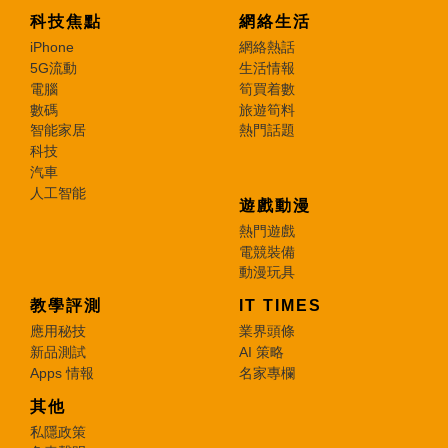
科技焦點
網絡生活
iPhone
網絡熱話
5G流動
生活情報
電腦
筍買着數
數碼
旅遊筍料
智能家居
熱門話題
科技
汽車
人工智能
遊戲動漫
熱門遊戲
電競裝備
動漫玩具
教學評測
IT TIMES
應用秘技
業界頭條
新品測試
AI 策略
Apps 情報
名家專欄
其他
私隱政策