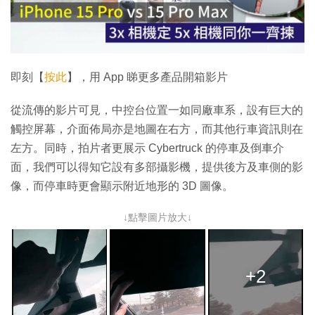
放
影
片
即刻【
按此
】，用 App 睇更多產品開箱影片
從流傳的影片可見，中控台位置一如同廠車系，設有巨大的
觸控屏幕，介面佈局亦是地圖在右方，而其他行車資訊則在
左方。同時，拍片者更展示 Cybertruck 的停車及倒車介
面，我們可以得知它設有多部攝影機，提供後方及車側的影
像，而停車時更會顯示附近地形的 3D 圖像。
↓點擊圖片放大↓
+2