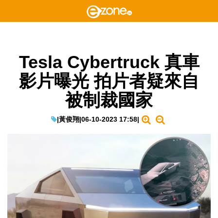
Tesla Cybertruck 真車
影片曝光 拍片者疑來自
被制裁國家
|
黃俊翔
|
06-10-2023 17:58
|