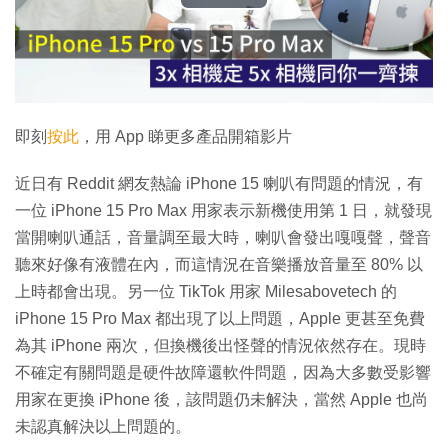
播
放
影
片
即刻
按此
，用 App 睇更多產品開箱影片
近日有 Reddit 網友熱論 iPhone 15 喇叭有問題的情況，有
一位 iPhone 15 Pro Max 用家表示新機使用第 1 日，就發現
當開喇叭通話，音量調至最大時，喇叭會發出嘎嘎聲，聲音
聽來好像有液體在內，而這情況在音樂播放音量至 80% 以
上時都會出現。另一位 TikTok 用家 Milesabovetech 的
iPhone 15 Pro Max 都出現了以上問題，Apple 更甚至免費
為其 iPhone 兩次，但換機後出怪聲的情況依然存在。現時
不確定有關問題是硬件故障還軟件問題，因為大多數受影響
用家在更換 iPhone 後，該問題仍未解決，當然 Apple 也尚
未認真解決以上問題的。