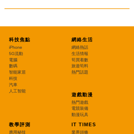
科技焦點
網絡生活
iPhone
網絡熱話
5G流動
生活情報
電腦
筍買着數
數碼
旅遊筍料
智能家居
熱門話題
科技
汽車
人工智能
遊戲動漫
熱門遊戲
電競裝備
動漫玩具
教學評測
IT TIMES
應用秘技
業界頭條