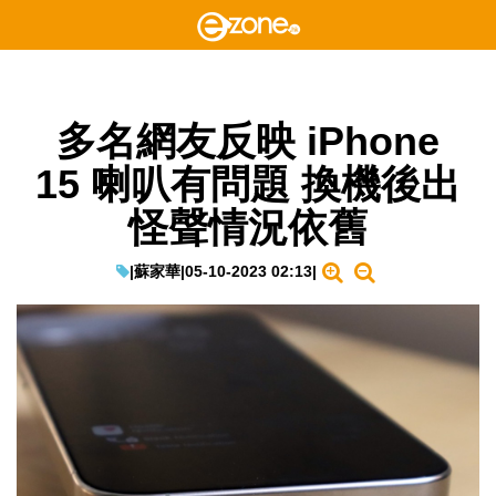
多名網友反映 iPhone
15 喇叭有問題 換機後出
怪聲情況依舊
|
蘇家華
|
05-10-2023 02:13
|