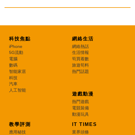
科技焦點
網絡生活
iPhone
網絡熱話
5G流動
生活情報
電腦
筍買着數
數碼
旅遊筍料
智能家居
熱門話題
科技
汽車
人工智能
遊戲動漫
熱門遊戲
電競裝備
動漫玩具
教學評測
IT TIMES
應用秘技
業界頭條