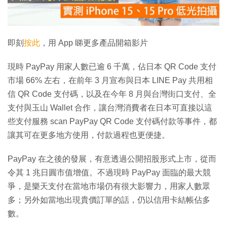
放
影
片
即刻
按此
，用 App 睇更多產品開箱影片
現時 PayPay 用家人數已逾 6 千萬，佔日本 QR Code 支付
市場 66% 左右，在前年 3 月宣布與日本 LINE Pay 共用相
信 QR Code 支付碼，以及在今年 8 月與台灣街口支付、全
支付與玉山 Wallet 合作，讓台灣消費者在日本可直接以這
些支付服務 scan PayPay QR Code 支付碼付款等事件，都
讓其可在更多地方使用，付款過程也更便捷。
PayPay 在之後的發展，有意透過公開招股形式上市，從而
令其 1 兆日圓市值增值。不過現時 PayPay 面臨的最大競
爭，是樂天支付在當地市場仍有很大影響力，用家人數眾
多；另外如當地出現貴價訂單的話，仍以信用卡結帳佔多
數。