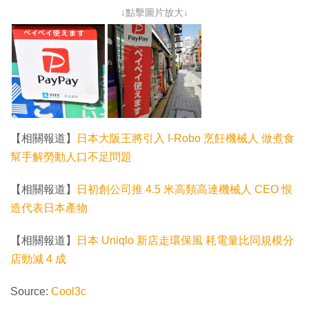
↓點擊圖片放大↓
【相關報道】
日本大阪王將引入 I-Robo 烹飪機械人 做煮食
幫手解勞動人口不足問題
【相關報道】
日初創公司推 4.5 米高類高達機械人 CEO 恨
造代表日本產物
【相關報道】
日本 Uniqlo 新店走環保風 耗電量比同規模分
店勁減 4 成
Source:
Cool3c