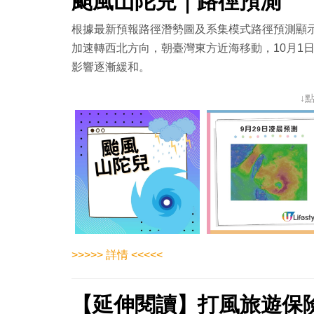
颱風山陀兒｜路徑預測
根據最新預報路徑潛勢圖及系集模式路徑預測顯示，
加速轉西北方向，朝臺灣東方近海移動，10月1
影響逐漸緩和。
↓
>>>>> 詳情 <<<<<
【延伸閱讀】打風旅遊保險