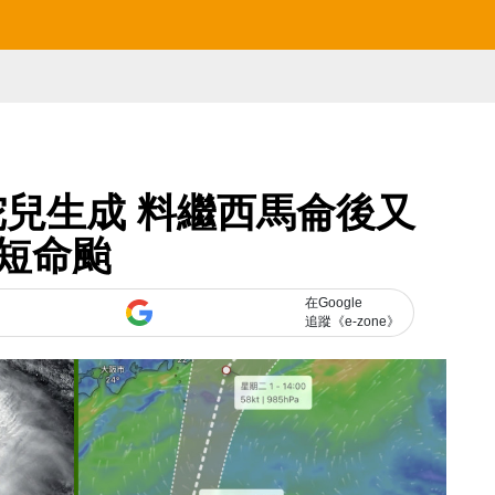
兒生成 料繼西馬侖後又
短命颱
在Google
追蹤《e-zone》