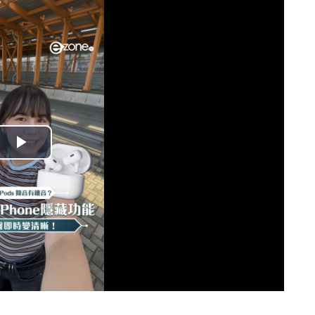
播
放
影
片