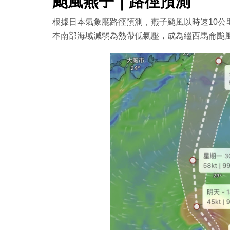
颱風燕子｜路徑預測
根據日本氣象廳路徑預測，燕子颱風以時速10公
本南部海域減弱為熱帶低氣壓，成為繼西馬侖颱