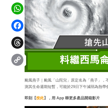
WhatsApp
Facebook
Threads
Copy
颱風燕子｜颱風「山陀兒」原定名為「燕子」，
Link
測其生命週期短暫，可能於29日下午減弱為熱帶
即刻【
按此
】，用 App 睇更多產品開箱影片