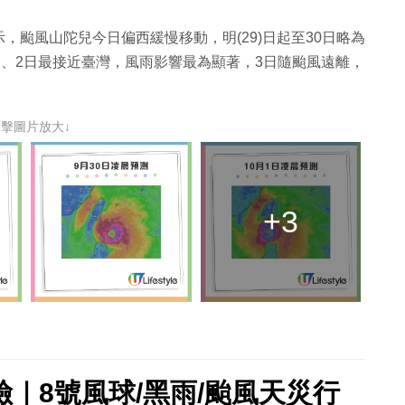
颱風山陀兒今日偏西緩慢移動，明(29)日起至30日略為
日、2日最接近臺灣，風雨影響最為顯著，3日隨颱風遠離，
點擊圖片放大↓
+3
｜8號風球/黑雨/颱風天災行