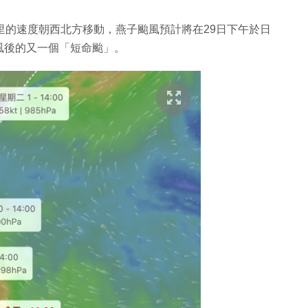
里的速度朝西北方移動，燕子颱風預計將在29日下午於日
風後的又一個「短命颱」。