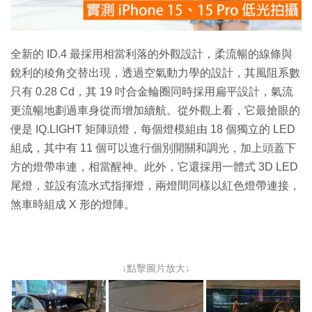
影
片
全新的 ID.4 最採用相當利落的外觀設計，柔流暢的線條與
銳利的稜角交替出現，透過空氣動力學的設計，其風阻系數
只有 0.28 Cd，其 19 吋合金輪圈同時採用扁平設計，氣流
更流暢地劃過車身從而增加續航。從外觀上看，它最搶眼的
便是 IQ.LIGHT 矩陣頭燈，每個燈模組由 18 個獨立的 LED
組成，其中有 11 個可以進行個別開關和調光，加上頭蓋下
方的燈帶串連，相當醒神。此外，它還採用一體式 3D LED
尾燈，並設有流水式指揮燈，兩燈間同樣以紅色燈帶連接，
煞車時組成 X 形的燈陣。
↓點擊圖片放大↓