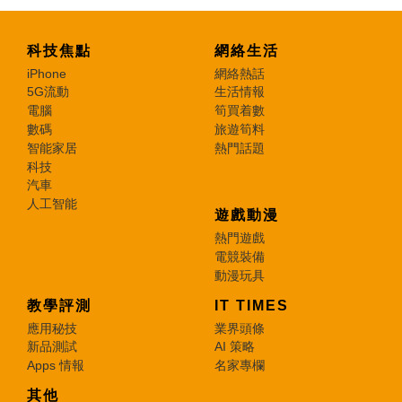
科技焦點
網絡生活
iPhone
網絡熱話
5G流動
生活情報
電腦
筍買着數
數碼
旅遊筍料
智能家居
熱門話題
科技
汽車
人工智能
遊戲動漫
熱門遊戲
電競裝備
動漫玩具
教學評測
IT TIMES
應用秘技
業界頭條
新品測試
AI 策略
Apps 情報
名家專欄
其他