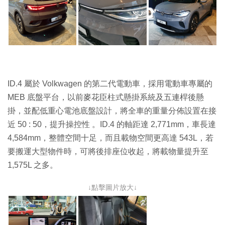
ID.4 屬於 Volkwagen 的第二代電動車，採用電動車專屬的
MEB 底盤平台，以前麥花臣柱式懸掛系統及五連桿後懸
掛，並配低重心電池底盤設計，將全車的重量分佈設置在接
近 50 : 50，提升操控性 。ID.4 的軸距達 2,771mm，車長達
4,584mm，整體空間十足，而且載物空間更高達 543L，若
要搬運大型物件時，可將後排座位收起，將載物量提升至
1,575L 之多。
↓點擊圖片放大↓