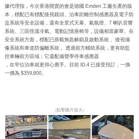
據代理指，今次香港開賣的會是德國 Emden 工廠生產的版
本，標配已有標配後視鏡頭、泊車距離控制感應器及電子防
盜系統等安全設備，還有全景式天幕、氣氛燈、7 喇叭音響
系統、三區恆溫冷氣、電動記憶座椅等，設備相當豪華。在
安全系統方面，標配已搭載無匙解鎖及啟動系統 、後視攝
像系統和車道防偏離系統 。透過前方輔助系統，更有助監
控車輛前方區域；它還配備聲學停車感應器
，在窄位泊車就更得心應手。目前 ID.4 已接受預訂，一換
一價為 $359,800。
↓點擊圖片放大↓