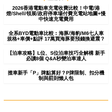
2026香港電動車充電收費比較！中電/港
燈/Shell/領展/政府停車場付費充電站地圖+慢
中快速充電費用
全系BYD電動車比較︰海豚/海豹/M6七人車
規格+車價+點評 17萬買海豚要預錢換避震？
【泊車攻略】L位、S位泊車技巧全解構 新手
必讀8個 Q&A秒變泊車達人
揸車新手「P」牌點算好？P牌限制、扣分機
制與罰則懶人包