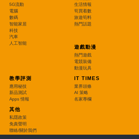
5G流動
生活情報
電腦
筍買着數
數碼
旅遊筍料
智能家居
熱門話題
科技
汽車
人工智能
遊戲動漫
熱門遊戲
電競裝備
動漫玩具
教學評測
IT TIMES
應用秘技
業界頭條
新品測試
AI 策略
Apps 情報
名家專欄
其他
私隱政策
免責聲明
聯絡/關於我們