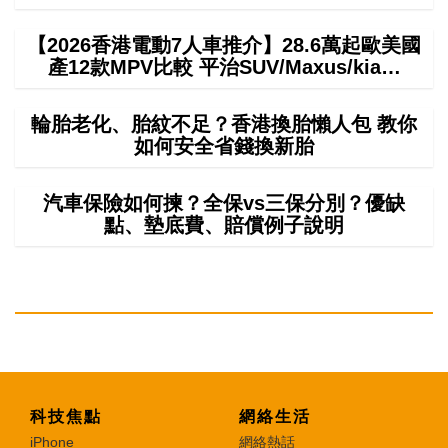
【2026香港電動7人車推介】28.6萬起歐美國
產12款MPV比較 平治SUV/Maxus/kia…
輪胎老化、胎紋不足？香港換胎懶人包 教你
如何安全省錢換新胎
汽車保險如何揀？全保vs三保分別？優缺
點、墊底費、賠償例子說明
科技焦點
網絡生活
iPhone
網絡熱話