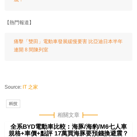
【熱門報道】
痛擊「雙田」電動車發展緩慢要害 比亞迪日本半年
連開 8 間陳列室
Source:
IT 之家
科技
相關文章
全系BYD電動車比較︰海豚/海豹/M6七人車
規格+車價+點評 17萬買海豚要預錢換避震？