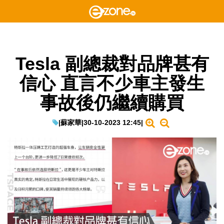
Tesla 副總裁對品牌甚有
信心 直言不少車主發生
事故後仍繼續購買
|
蘇家華
|
30-10-2023 12:45
|