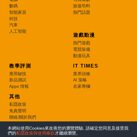
數碼
旅遊筍料
智能家居
熱門話題
科技
汽車
人工智能
遊戲動漫
熱門遊戲
電競裝備
動漫玩具
教學評測
IT TIMES
應用秘技
業界頭條
新品測試
AI 策略
Apps 情報
名家專欄
其他
私隱政策
免責聲明
聯絡/關於我們
本網站使用Cookies來改善您的瀏覽體驗, 請確定您同意及接受我
© 2026 e-zone. All Rights Reserved.
們的
私隱政策與使用條款
才繼續瀏覽。