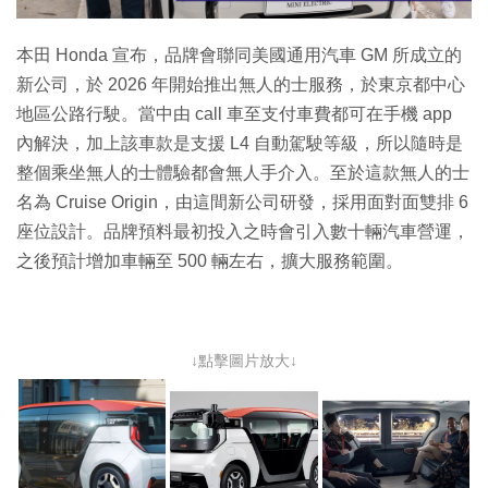
影
片
本田 Honda 宣布，品牌會聯同美國通用汽車 GM 所成立的
新公司，於 2026 年開始推出無人的士服務，於東京都中心
地區公路行駛。當中由 call 車至支付車費都可在手機 app
內解決，加上該車款是支援 L4 自動駕駛等級，所以隨時是
整個乘坐無人的士體驗都會無人手介入。至於這款無人的士
名為 Cruise Origin，由這間新公司研發，採用面對面雙排 6
座位設計。品牌預料最初投入之時會引入數十輛汽車營運，
之後預計增加車輛至 500 輛左右，擴大服務範圍。
↓點擊圖片放大↓