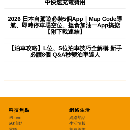
中快速充電費用
2026 日本自駕遊必裝5個App｜Map Code導
航、即時停車場空位、搵食加油一App搞掂
【附下載連結】
【泊車攻略】L位、S位泊車技巧全解構 新手
必讀8個 Q&A秒變泊車達人
科技焦點
網絡生活
iPhone
網絡熱話
5G流動
生活情報
電腦
筍買着數