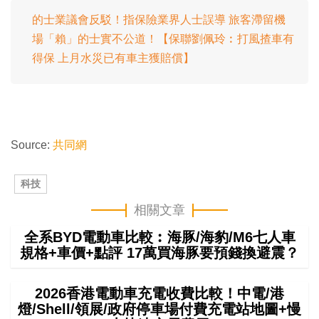
的士業議會反駁！指保險業界人士誤導 旅客滯留機
場「賴」的士實不公道！【保聯劉佩玲︰打風揸車有
得保 上月水災已有車主獲賠償】
Source:
共同網
科技
相關文章
全系BYD電動車比較︰海豚/海豹/M6七人車
規格+車價+點評 17萬買海豚要預錢換避震？
2026香港電動車充電收費比較！中電/港
燈/Shell/領展/政府停車場付費充電站地圖+慢