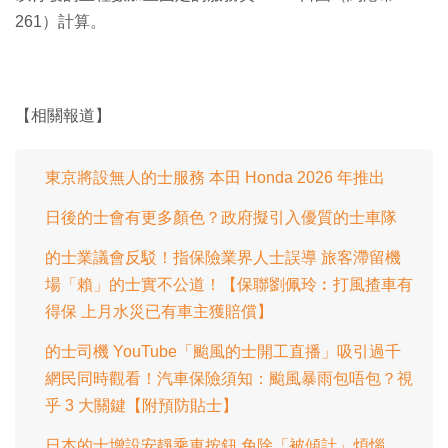
261）計算。
【相關報道】
東京將設無人的士服務 本田 Honda 2026 年推出
日後的士會有更多顏色？政府擬引入優質的士車隊
的士業議會反駁！指保險業界人士誤導 旅客滯留機
場「賴」的士實不公道！【保聯劉佩玲︰打風揸車有
得保 上月水災已有車主獲賠償】
的士司機 YouTube「颱風的士開工直播」吸引過千
網民同時觀看！汽車保險須知：颱風暴雨包唔包？視
乎 3 大關鍵【附預防貼士】
日本的士增設安靜乘車按鈕 免除「被傾計」煩惱