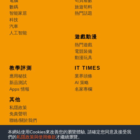
電腦
筍買着數
數碼
旅遊筍料
智能家居
熱門話題
科技
汽車
人工智能
遊戲動漫
熱門遊戲
電競裝備
動漫玩具
教學評測
IT TIMES
應用秘技
業界頭條
新品測試
AI 策略
Apps 情報
名家專欄
其他
私隱政策
免責聲明
聯絡/關於我們
本網站使用Cookies來改善您的瀏覽體驗, 請確定您同意及接受我
© 2026 e-zone. All Rights Reserved.
們的
私隱政策與使用條款
才繼續瀏覽。