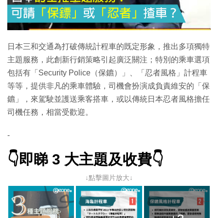
日本三和交通為打破傳統計程車的既定形象，推出多項獨特
主題服務，此創新行銷策略引起廣泛關注；特別的乘車選項
包括有「Security Police（保鑣）」、「忍者風格」計程車
等等，提供非凡的乘車體驗，司機會扮演成負責維安的「保
鑣」，來駕駛並護送乘客搭車，或以傳統日本忍者風格擔任
司機任務，相當受歡迎。
-
👇即睇 3 大主題及收費👇
↓點擊圖片放大↓