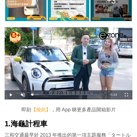
+3
剩
-
5:24
載
播
開
全
入
放
啟
螢
完
音
幕
餘
畢
效
:
即刻
【按此】
，用 App 睇更多產品開箱影片
1
時
0
.
0
1.海龜計程車
間
0
%
三和交通最早於 2013 年推出的第一項主題服務「タートル