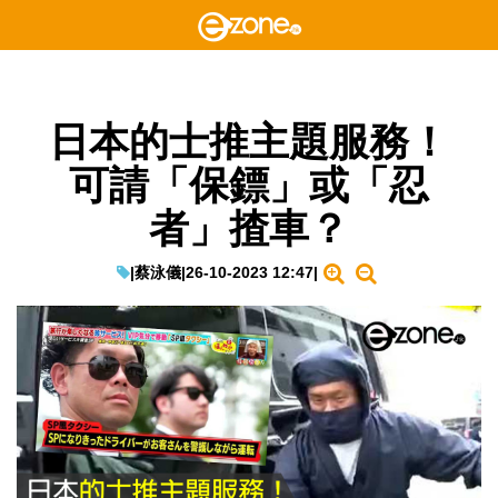
日本的士推主題服務！
可請「保鏢」或「忍
者」揸車？
|
蔡泳儀
|
26-10-2023 12:47
|