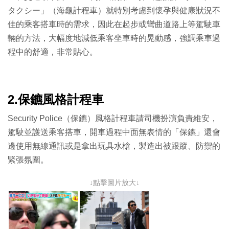
タクシー」（海龜計程車）就特別考慮到懷孕與健康狀況不
佳的乘客搭車時的需求，因此在起步或彎曲道路上等駕駛車
輛的方法，大幅度地減低乘客坐車時的晃動感，強調乘車過
程中的舒適，非常貼心。
2.保鑣風格計程車
Security Police（保鑣）風格計程車請司機扮演負責維安，
駕駛並護送乘客搭車，開車過程中面無表情的「保鑣」還會
邊使用無線通訊或是拿出玩具水槍，製造出被跟蹤、防禦的
緊張氛圍。
↓點擊圖片放大↓