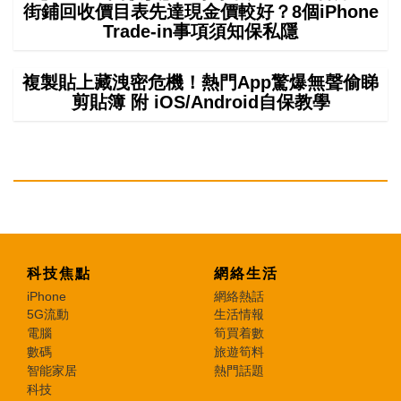
街鋪回收價目表先達現金價較好？8個iPhone
Trade-in事項須知保私隱
複製貼上藏洩密危機！熱門App驚爆無聲偷睇
剪貼簿 附 iOS/Android自保教學
科技焦點
網絡生活
iPhone
網絡熱話
5G流動
生活情報
電腦
筍買着數
數碼
旅遊筍料
智能家居
熱門話題
科技