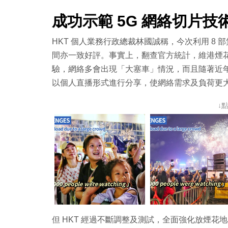
成功示範 5G 網絡切片技
HKT 個人業務行政總裁林國誠稱，今次利用 8 部
間亦一致好評。事實上，翻查官方統計，維港煙花
驗，網絡多會出現「大塞車」情況，而且隨著近
以個人直播形式進行分享，使網絡需求及負荷更
↓
但 HKT 經過不斷調整及測試，全面強化放煙花地段