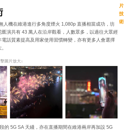
術
無人機在維港進行多角度煙火 1,080p 直播相當成功，坊
龨演共有 43 萬人在沿岸觀看，人數眾多，以過往大眾經
年電話質素提高及用家使用習慣轉變，亦有更多人會選擇
大。
點擊圖片放大↓
的 5G SA 天綫，亦在直播期間在維港兩岸再加設 5G