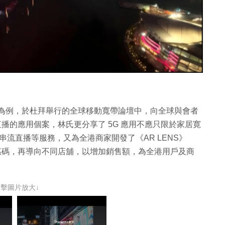
放
影
片
播為例，於杜拜舉行的全球移動寬帶論壇中，向全球與會者
直播的應用個案，林氏更分享了 5G 應用不應只限於家居寛
4K 串流直播等服務，又為全港商家開發了《AR LENS》
惠碼，再導向不同店舖，以增加銷售額，為全港用戶及商
點擊圖片放大↓