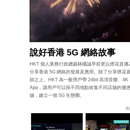
說好香港 5G 網絡故事
HKT 個人業務行政總裁林國誠早前更以煙花直
分享香港 5G 網絡的發展及應用。除了分享煙花
頻之上。HKT 為一般用戶帶 24bit 高清音樂、
App，讓用戶可以按不同地點收集不同店舖的優
舖，建立一個 5G 生態圈。
↓