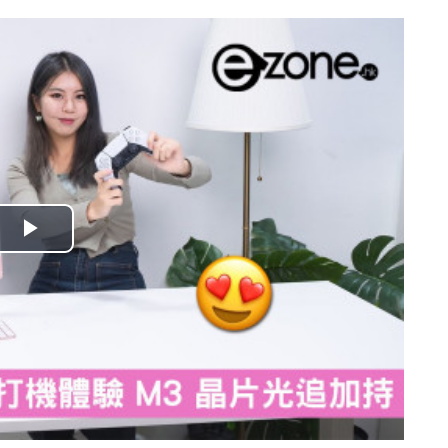
播
放
影
片