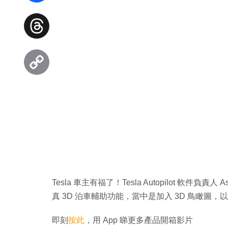
Facebook
Threads
Copy
Link
Tesla 車主有福了！Tesla Autopilot 軟件負責
真 3D 泊車輔助功能，當中是加入 3D 鳥瞰圖
即刻
按此
，用 App 睇更多產品開箱影片