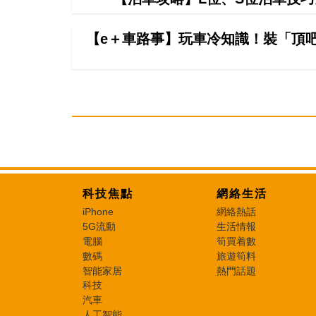
【e＋車路事】玩車冷知識！裝「頂
科技焦點
網絡生活
iPhone
網絡熱話
5G流動
生活情報
電腦
筍買着數
數碼
旅遊筍料
智能家居
熱門話題
科技
汽車
人工智能