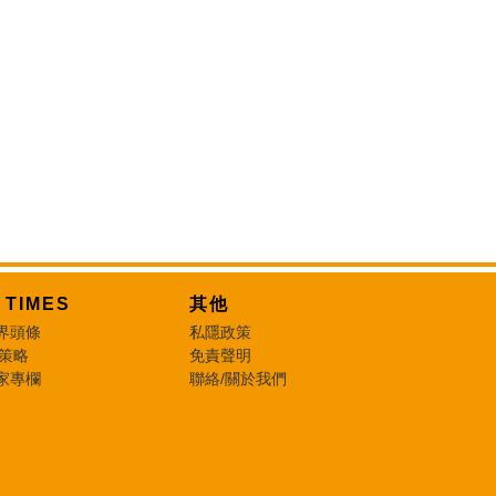
T TIMES
其他
界頭條
私隱政策
 策略
免責聲明
家專欄
聯絡/關於我們