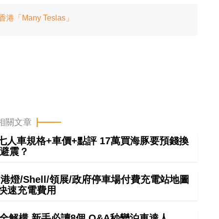
港「Many Teslas」
相關文章
6七人車規格+車價+點評 17萬買海豚要預錢換
避震？
港燈/Shell/領展/政府停車場付費充電站地圖
中快速充電費用
全解構 新手必讀8個 Q&A秒變泊車達人