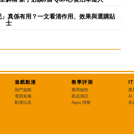
吧」真係有用？一文看清作用、效果與選購貼
士
遊戲動漫
教學評測
I
熱門遊戲
應用秘技
業
電競裝備
新品測試
AI
動漫玩具
Apps 情報
名