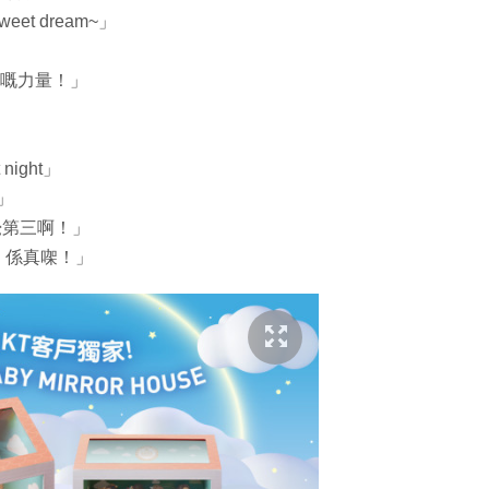
eet dream~」
夢嘅力量！」
ight」
！」
覺第三啊！」
惱」係真㗎！」