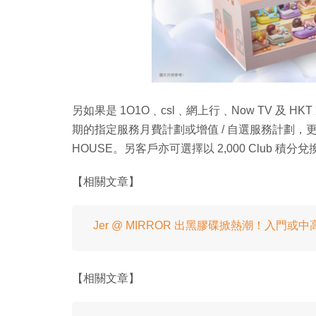
另如果是 1O1O﹑csl﹑網上行﹑Now TV 及 
期的指定服務月費計劃或增值 / 自選服務計劃，更可以額外
HOUSE。另客戶亦可選擇以 2,000 Club 積分兌
【相關文章】
Jer @ MIRROR 出黑膠碟掀熱潮！入門或
【相關文章】