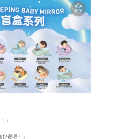
講！」
」
瞓個好覺吧！」