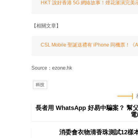
HKT 說好香港 5G 網絡故事！煙花滙演完美
【相關文章】
CSL Mobile 聖誕送禮有 iPhone 同機票
Source：ezone.hk
科技
長者用 WhatsApp 好易中騙案？ 
電
消委會衣物清香珠測試12樣