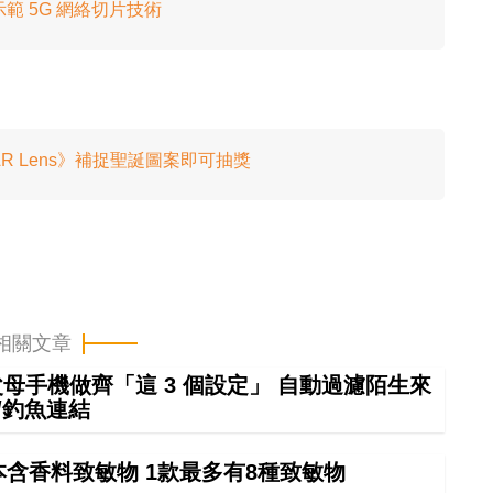
示範 5G 網絡切片技術
！《AR Lens》補捉聖誕圖案即可抽獎
相關文章
幫父母手機做齊「這 3 個設定」 自動過濾陌生來
/釣魚連結
本含香料致敏物 1款最多有8種致敏物