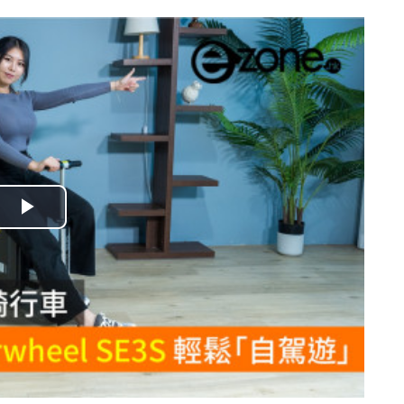
播
放
影
片