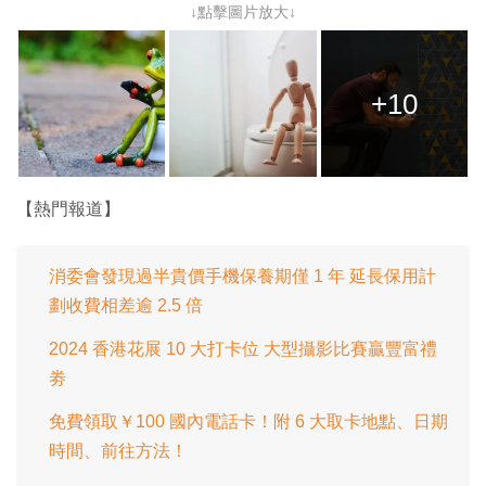
↓點擊圖片放大↓
+10
【熱門報道】
消委會發現過半貴價手機保養期僅 1 年 延長保用計
劃收費相差逾 2.5 倍
2024 香港花展 10 大打卡位 大型攝影比賽贏豐富禮
劵
免費領取￥100 國內電話卡！附 6 大取卡地點、日期
時間、前往方法！