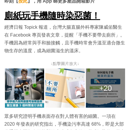
片
即刻【
按此
】，用 App 睇更多產品開箱影片
廁紙玩手機隨時染惡菌！
經濟日報 Topick 報道，台灣大腸直腸外科專家陳威佑醫生
在 Facebook 專頁發表文章，提醒「手機不要帶去廁所」。
手機因為經常與手和臉接觸，且手機時常會升溫至適合微生
物生存的溫度，成為細菌滋生的溫床。
↓點擊圖片放大↓
+20
眾多研究證明手機表面存在對人體有害的細菌。一項在
2020 年發表的研究指出，手機染污率高達 68%，即是大部