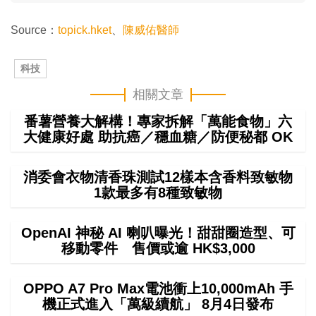
Source：
topick.hket
、
陳威佑醫師
科技
相關文章
番薯營養大解構！專家拆解「萬能食物」六
大健康好處 助抗癌／穩血糖／防便秘都 OK
消委會衣物清香珠測試12樣本含香料致敏物
1款最多有8種致敏物
OpenAI 神秘 AI 喇叭曝光！甜甜圈造型、可
移動零件 售價或逾 HK$3,000
OPPO A7 Pro Max電池衝上10,000mAh 手
機正式進入「萬級續航」 8月4日發布