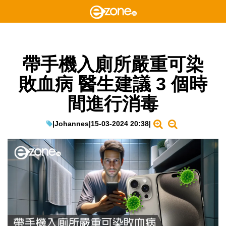
帶手機入廁所嚴重可染
敗血病 醫生建議 3 個時
間進行消毒
|
Johannes
|
15-03-2024 20:38
|