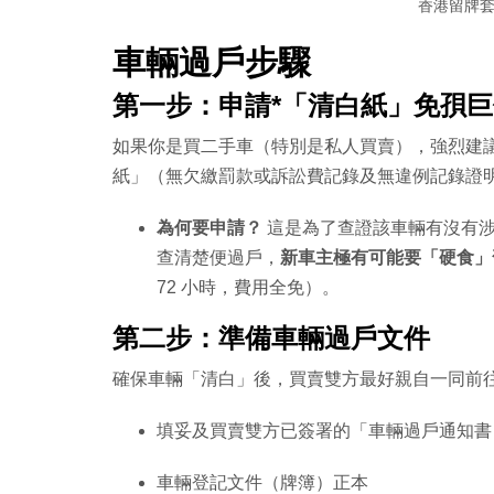
香港留牌
車輛過戶步驟
第一步：申請*「清白紙」免孭巨
如果你是買二手車（特別是私人買賣），強烈建
紙」（無欠繳罰款或訴訟費記錄及無違例記錄證明書，
為何要申請？
這是為了查證該車輛有沒有涉
查清楚便過戶，
新車主極有可能要「硬食」
72 小時，費用全免）。
第二步：準備車輛過戶文件
確保車輛「清白」後，買賣雙方最好親自一同前
填妥及買賣雙方已簽署的「車輛過戶通知書﹝
車輛登記文件（牌簿）正本