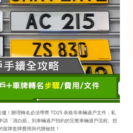
！辦理轉名必須帶齊 TD25 表格等車輛過戶文件，私
解從申請「清白紙」到車輛過戶預約的完整車輛過戶流程。想
最抵的留牌套牌費用與代辦秘技！