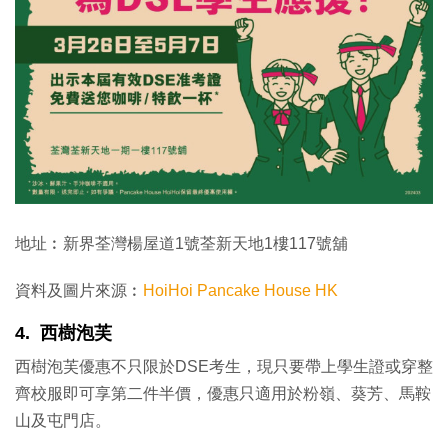
地址︰新界荃灣楊屋道1號荃新天地1樓117號舖
資料及圖片來源︰
HoiHoi Pancake House HK
4. 西樹泡芙
西樹泡芙優惠不只限於DSE考生，現只要帶上學生證或穿整
齊校服即可享第二件半價，優惠只適用於粉嶺、葵芳、馬鞍
山及屯門店。