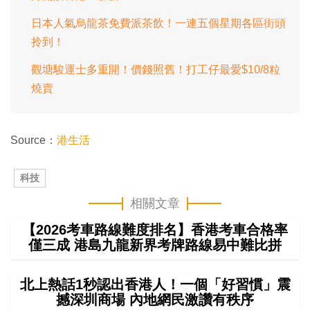
日本人氣烏龍茶免費派茶飲！一連五個星期各區街頭
拎到！
觀塘駿運士多重開！價錢照舊！打工仔最愛$10/8粒
燒賣
Source：
港生活
科技
相關文章
【2026考車路線難度排名】香港考車合格率
僅三成 港島九龍新界考牌路線易中難比拼
北上熱話1秒認出香港人！一個「好習慣」震
撼深圳商場 內地網民激讚有秩序