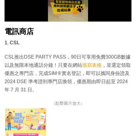
o
w
.
電訊商店
1. CSL
CSL推出DSE PARTY PASS，90日可享用免費300GB數據
以及無限本地通話分鐘！只要在網站
填寫表格
，並選定領取
優惠之專門店，完成SIM卡實名登記，即可以攜同身份證及
2024 DSE 準考證到專門店換領，優惠期由即日起至 2024
年 7 月 31 日。
↓點擊圖片放大↓