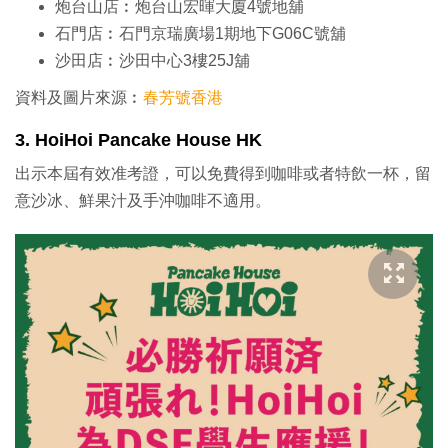
炮台山店︰炮台山宏暉大廈4號地舖
石門店︰石門京瑞廣場1期地下G06C號舖
沙田店︰沙田中心3樓25J舖
資料及圖片來源︰
春芳號香港
3. HoiHoi Pancake House HK
出示本屆有效准考證，可以免費得到咖啡或者特飲一杯，留
意沙冰、鮮果汁及手沖咖啡不適用。