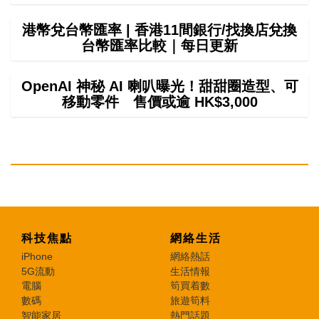
港幣兌台幣匯率 | 香港11間銀行/找換店兌換
台幣匯率比較｜每日更新
OpenAI 神秘 AI 喇叭曝光！甜甜圈造型、可
移動零件 售價或逾 HK$3,000
科技焦點
網絡生活
iPhone
網絡熱話
5G流動
生活情報
電腦
筍買着數
數碼
旅遊筍料
智能家居
熱門話題