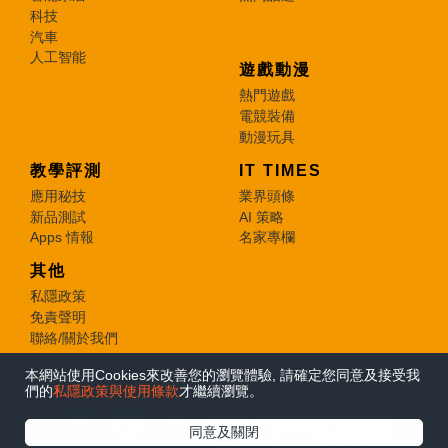
科技
汽車
人工智能
遊戲動漫
熱門遊戲
電競裝備
動漫玩具
教學評測
IT TIMES
應用秘技
業界頭條
新品測試
AI 策略
Apps 情報
名家專欄
其他
私隱政策
免責聲明
聯絡/關於我們
本網站使用Cookies來改善您的瀏覽體驗, 請確定您同意及接受我
© 2026 e-zone. All Rights Reserved.
們的
私隱政策與使用條款
才繼續瀏覽。
在Google
同意及關閉
追蹤《e-zone》