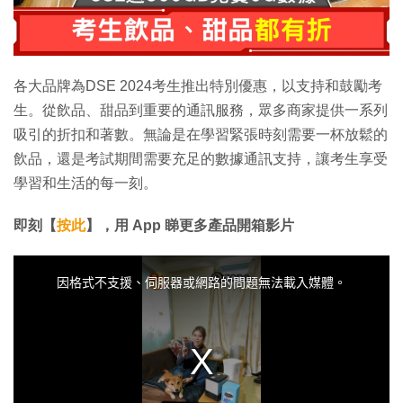
各大品牌為DSE 2024考生推出特別優惠，以支持和鼓勵考
生。從飲品、甜品到重要的通訊服務，眾多商家提供一系列
吸引的折扣和著數。無論是在學習緊張時刻需要一杯放鬆的
飲品，還是考試期間需要充足的數據通訊支持，讓考生享受
學習和生活的每一刻。
即刻【
按此
】，用 App 睇更多產品開箱影片
T
h
i
因格式不支援、伺服器或網路的問題無法載入媒體。
s
i
s
a
m
o
d
a
l
w
i
n
d