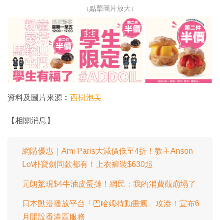
↓點擊圖片放大↓
資料及圖片來源︰
西樹泡芙
【相關消息】
網購優惠｜Ami Paris大減價低至4折！教主Anson
Lo\朴寶劍同款都有！上衣褲裝$630起
元朗驚現$4牛油皮蛋撻！網民：我的消費觀崩塌了
日本動漫播放平台「巴哈姆特動畫瘋」攻港！宣布6
月開設香港區服務