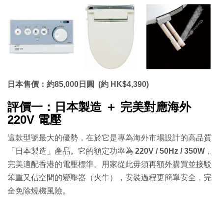
日本售價：約85,000日圓 (約 HK$4,390)
評價一：日本製造 ＋ 完美對應海外
220V 電壓
這款型號最大的優勢，在於它是專為海外市場設計的高品質
「日本製造」產品。它的額定功率為
220V / 50Hz / 350W
，
完美適配香港的電壓標準。用家從此毋須再額外購買並接駁
笨重又佔空間的變壓器（火牛），安裝過程更簡單安全，完
全免除燒機風險。