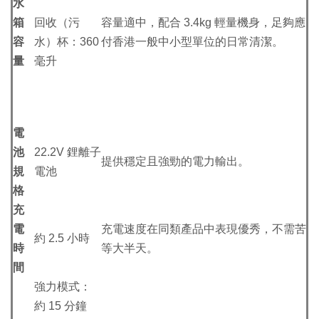
水
箱
回收（污
容量適中，配合 3.4kg 輕量機身，足夠應
容
水）杯：360
付香港一般中小型單位的日常清潔。
量
毫升
電
池
22.2V 鋰離子
提供穩定且強勁的電力輸出。
規
電池
格
充
電
充電速度在同類產品中表現優秀，不需苦
約 2.5 小時
時
等大半天。
間
強力模式：
約 15 分鐘