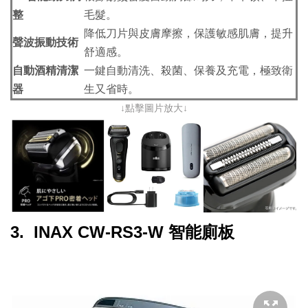
整
毛髮。
降低刀片與皮膚摩擦，保護敏感肌膚，提升
聲波振動技術
舒適感。
自動酒精清潔
一鍵自動清洗、殺菌、保養及充電，極致衛
器
生又省時。
↓點擊圖片放大↓
3. INAX CW-RS3-W 智能廁板