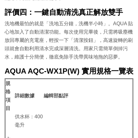
評價四：一鍵自動清洗真正解放雙手
洗地機最怕的就是「洗地五分鐘，洗機半小時」。AQUA 貼
心地加入了自動清潔功能。每次使用完畢後，只需將吸塵機
放回專屬的充電座，輕按一下「清潔按鈕」，高速旋轉的刷
頭就會自動利用清水完成深層清洗。用家只需簡單倒掉污
水，維護十分簡便，徹底免除手洗帶異味地拖的惡夢。
AQUA AQC-WX1P(W) 實用規格一覽表
規
格
詳細數據
編輯部點評
項
目
供水杯：400
毫升