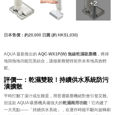
+2
日本售價：約20,000 日圓 (約 HK$1,030)
AQUA 最新推出的
AQC-WX1P(W) 無線乾濕吸塵機
，將掃
地與拖地功能完美結合，讓做家務變得前所未有地高效輕
鬆。
評價一：乾濕雙殺！持續供水系統防污
漬擴散
平時打翻了湯汁或生雞蛋，用普通吸塵機絕對會引發災難。
但這款 AQUA 吸塵機具備強大的
乾濕兩用功能
！它內建了
一大亮點——「持續供水系統」，在運作時能不斷向旋轉刷