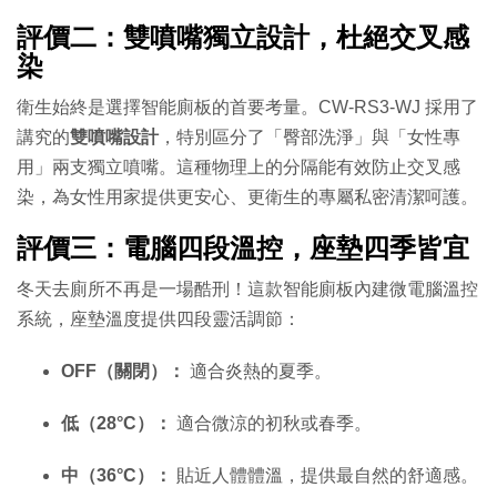
評價二：雙噴嘴獨立設計，杜絕交叉感
染
衛生始終是選擇智能廁板的首要考量。CW-RS3-WJ 採用了
講究的
雙噴嘴設計
，特別區分了「臀部洗淨」與「女性專
用」兩支獨立噴嘴。這種物理上的分隔能有效防止交叉感
染，為女性用家提供更安心、更衛生的專屬私密清潔呵護。
評價三：電腦四段溫控，座墊四季皆宜
冬天去廁所不再是一場酷刑！這款智能廁板內建微電腦溫控
系統，座墊溫度提供四段靈活調節：
OFF（關閉）：
適合炎熱的夏季。
低（28°C）：
適合微涼的初秋或春季。
中（36°C）：
貼近人體體溫，提供最自然的舒適感。