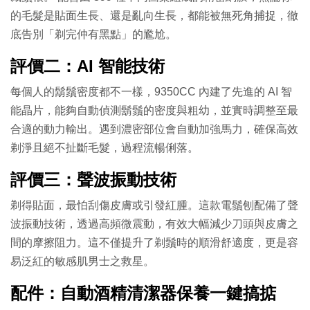
的毛髮是貼面生長、還是亂向生長，都能被無死角捕捉，徹
底告別「剃完仲有黑點」的尷尬。
評價二：AI 智能技術
每個人的鬍鬚密度都不一樣，9350CC 內建了先進的 AI 智
能晶片，能夠自動偵測鬍鬚的密度與粗幼，並實時調整至最
合適的動力輸出。遇到濃密部位會自動加強馬力，確保高效
剃淨且絕不扯斷毛髮，過程流暢俐落。
評價三：聲波振動技術
剃得貼面，最怕刮傷皮膚或引發紅腫。這款電鬚刨配備了聲
波振動技術，透過高頻微震動，有效大幅減少刀頭與皮膚之
間的摩擦阻力。這不僅提升了剃鬚時的順滑舒適度，更是容
易泛紅的敏感肌男士之救星。
配件：自動酒精清潔器保養一鍵搞掂