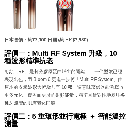
日本售價：約77,000 日圓 (約 HK$3,980)
評價一：Multi RF System 升級，10
種波形精準抗老
射頻（RF）是刺激膠原蛋白增生的關鍵。上一代型號已經
表現出色，而 Bloom 6 更進一步將「Multi RF System」由
原本的 6 種波形大幅增加至
10 種
！這意味著儀器能夠釋放
更多元化、覆蓋面更廣的射頻能量，精準且針對性地處理各
種深淺層的肌膚老化問題。
評價二：5 重環形並行電極 ＋ 智能溫控
測量