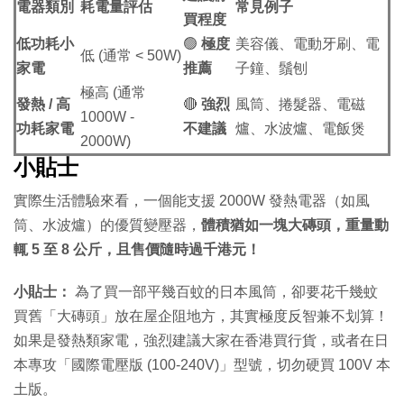
電器類別
耗電量評估
常見例子
買程度
低功耗小
🟢
極度
美容儀、電動牙刷、電
低 (通常 < 50W)
家電
推薦
子鐘、鬚刨
極高 (通常
發熱 / 高
🔴
強烈
風筒、捲髮器、電磁
1000W -
功耗家電
不建議
爐、水波爐、電飯煲
2000W)
小貼士
實際生活體驗來看，一個能支援 2000W 發熱電器（如風
筒、水波爐）的優質變壓器，
體積猶如一塊大磚頭，重量動
輒 5 至 8 公斤，且售價隨時過千港元！
小貼士：
為了買一部平幾百蚊的日本風筒，卻要花千幾蚊
買舊「大磚頭」放在屋企阻地方，其實極度反智兼不划算！
如果是發熱類家電，強烈建議大家在香港買行貨，或者在日
本專攻「國際電壓版 (100-240V)」型號，切勿硬買 100V 本
土版。