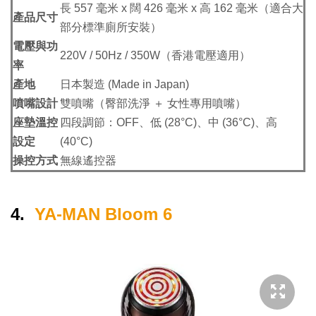
長 557 毫米 x 闊 426 毫米 x 高 162 毫米（適合大
產品尺寸
部分標準廁所安裝）
電壓與功
220V / 50Hz / 350W（香港電壓適用）
率
產地
日本製造 (Made in Japan)
噴嘴設計
雙噴嘴（臀部洗淨 ＋ 女性專用噴嘴）
座墊溫控
四段調節：OFF、低 (28°C)、中 (36°C)、高
設定
(40°C)
操控方式
無線遙控器
4.
YA-MAN Bloom 6