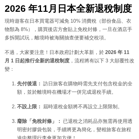
2026 年11月日本全新退稅制度
現時遊客在日本買電器可減免 10% 消費稅（部份食品、衣
物類為 8%），購買後店方會貼上免稅封條，一旦在酒店手
多拆開試玩，離境時被海關抽查便要補交稅項。
不過，大家要注意！日本政府計劃大革新，於
2026 年 11
月 1 日起推行全新的退稅制度
，流程將有以下 3 大顛覆性改
變：
先付後退：
訪日旅客在購物時需先支付包含稅金的全
額，並於離境時在機場才一併完成退稅手續。
不設上限：
屆時退稅金額將不再設立上限限制。
廢除「免稅封條」：
已退稅之消耗品亦無需再使用透
明密封膠袋包裝，手續將更為簡化，變相旅客在旅程
途中整理行李會更加方便！