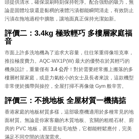
頭提供清水，確保滾刷時刻保持乾淨。配合強勁的吸力，無
論是固體垃圾還是黏稠的液體污漬都能瞬間清走，有效防止
污漬在拖地過程中擴散，讓地面真正保持光潔如新。
評價二：3.4kg 極致輕巧 多樓層家庭福
音
市面上許多洗地機為了追求大容量，往往笨重得像坦克車，
推拉極度費力。AQC-WX1P(W) 最大的優勢在於其輕巧的
機身設計，重量僅有
3.4 公斤
！對於需要經常搬上搬落的多
樓層村屋家庭，或是力氣較小的女士及長者來說，這款機型
非常便於攜帶與操控，全屋打掃不再像做 Gym 般辛苦。
評價三：不挑地板 全屋材質一機搞掂
香港家庭的地板材質多樣，這部吸塵機適用於多種常見的地
面材質。無論是你家客廳的木質地板、玄關的粗糙石材、廚
房的 PVC 地板，甚至是短毛地墊，它都能輕鬆應付，完美
滿足不同空間的清潔需求。