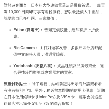
對於遊客而言，日本的大型連鎖電器店是掃貨首選。一般買
滿 10,000 日圓即可享有退稅服務。想以最抵價入手產品，
就要靠自已多行兩、三家格價：
Edion (愛電王)：
普遍定價較抵，經常有折上折優
惠。
Bic Camera：
主打對遊客友善，多數旺區分店都配
備中文服務人員，溝通零障礙。
Yodobashi (友都八喜)：
貨品種類及品牌最齊全，適
合尋找冷門型號或專業器材的買家。
激抵付款貼士：
除了退稅，結帳前記得出示海外護照看看
有沒有特別折扣。另外，務必留意即期的信用卡優惠，近期
在日本使用銀聯卡 (UnionPay) 及 VISA 卡，經常會與這些
連鎖店推出額外 5% 至 7% 的聯合折扣！