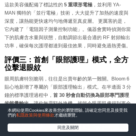
這款美容儀配備了標誌性的
5 重環形電極
，並利用 YA-
MAN 獨特的「並行電極」技術，大大提升了加熱的速度與
深度，讓熱能更快速均勻地傳遞至真皮層。 更厲害的是，
它內建了「電阻因子測量控制功能」。儀器會實時偵測你當
下的肌膚含水量與狀態，自動調節出最合適的 RF 射頻輸出
功率，確保每次護理都達到最佳效果，同時避免過熱燙傷。
評價三：首創「眼部護理」模式，全方
位擊退眼紋
眼周肌膚特別脆弱，往往是出賣年齡的第一難關。Bloom 6
貼心地新增了專屬的「眼部護理輸出」模式。在半邊面 3 分
鐘的標準護理過程中，
首 30 秒會自動切換為眼部專門護理
的能量輸出
，讓你無需額外換機，就能令眼周肌膚得到更全
本網站使用Cookies來改善您的瀏覽體驗, 請確定您同意及接受我
面、溫和的提拉照顧。
們的
私隱政策與使用條款
才繼續瀏覽。
評價四：升級版 EMS 肌肉電刺激，鍛
在Google
同意及關閉
追蹤《e-zone》
鍊立體輪廓