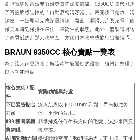
高階電鬚刨當然要有最尊貴的保養體驗。9350CC 隨機附送
了百靈牌標誌性的「自動酒精清潔器」。用完後只需放上清
潔座，一鍵即可完成深層清潔、殺菌、潤滑刀片及充電，確
保刀頭時刻保持在最佳、最衛生的狀態。此外，套裝還附送
了高質感的刮鬍刀收納盒，方便日常收納或旅行出差攜帶。
BRAUN 9350CC 核心賣點一覽表
為了讓大家更清晰了解這款神級鬚刨的優勢，編輯部整理了
以下功能重點：
核心技術 / 配
實際功能與好處
件
下巴緊密貼合
深入肌膚以下 0.01mm 剃鬚，帶來極致乾
刀頭
淨、平滑的效果。
899 種圖案極
精準捕捉任何生長方向的毛髮，減少來回反
薄網膜
覆摩擦。
AI 智能動力調
根據鬍鬚密度自動調節馬力，不卡頓、不扯