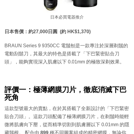
日本必買電器推介
日本售價：約27,000日圓 (約 HK$1,370)
BRAUN Series 9 9350CC 電鬚刨是一款專注於深層剃鬚的
電動刮鬍刀，其最大的特色是搭載了「下巴緊密貼合刀
頭」，能夠實現深入肌膚以下
0.01mm
的極致深剃效果。
評價一：極薄網膜刀片，徹底消滅下巴
死角
這款型號最大的賣點，在於其搭載了全新設計的「下巴緊密
貼合刀頭」。這款刀頭配備了極薄網膜刀片，在剃鬚時能輕
微將肌膚向下壓，從而精準切割到肌膚層以下 0.01mm 的隱
藏鬚根。 配合由
899
種不同圖案組成的精密網膜，無論你