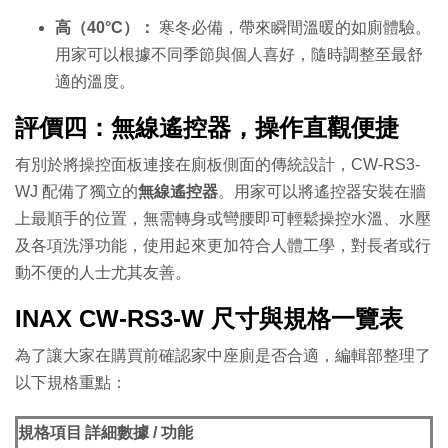
高（40°C）：
寒冬必備，帶來瞬間溫暖的如廁體驗。
用家可以根據不同季節與個人喜好，隨時調整至最舒
適的溫度。
評價四：無線遙控器，操作直觀便捷
有別於將操控面板連接在廁板側面的傳統設計，CW-RS3-
WJ 配備了獨立的
無線遙控器
。用家可以將遙控器安裝在牆
上最順手的位置，無需轉身或彎腰即可輕鬆操控水溫、水壓
及各項洗淨功能，使用起來更加符合人體工學，對長者或行
動不便的人士尤其友善。
INAX CW-RS3-W 尺寸與規格一覽表
為了讓大家在購買前確認家中座廁是否合適，編輯部整理了
以下規格重點：
規格項目
詳細數據 / 功能