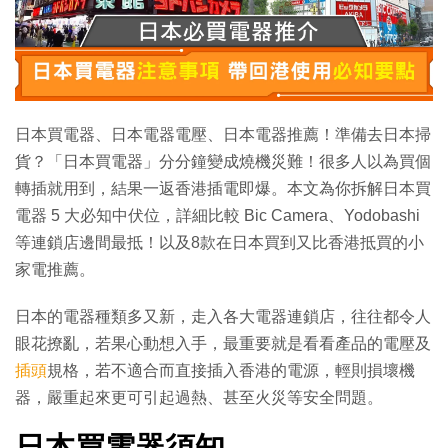
特集
日本買電器、日本電器電壓、日本電器推薦！準備去日本掃
貨？「日本買電器」分分鐘變成燒機災難！很多人以為買個
轉插就用到，結果一返香港插電即爆。本文為你拆解日本買
電器 5 大必知中伏位，詳細比較 Bic Camera、Yodobashi
等連鎖店邊間最抵！以及8款在日本買到又比香港抵買的小
家電推薦。
日本的電器種類多又新，走入各大電器連鎖店，往往都令人
眼花撩亂，若果心動想入手，最重要就是看看產品的電壓及
插頭
規格，若不適合而直接插入香港的電源，輕則損壞機
器，嚴重起來更可引起過熱、甚至火災等安全問題。
日本買電器須知