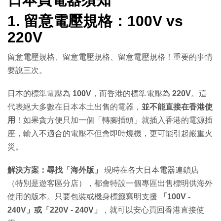
1. 留意電壓規格：100V vs
220V
留意電壓規格、留意電壓規格、留意電壓規格！重要的事情
要說三次。
日本的標準電壓為
100V
，而香港的標準電壓為
220V
。這
代表絕大多數在日本本土出售的電器，
並不能直接在香港使
用
！如果貪方便只加一個「轉腳插頭」就插入香港的電源插
座，輸入不適合的電壓不但會即時燒機，更可能引起嚴重火
災。
解決方案：尋找「海外版」
現時在各大日本電器連鎖店
（特別是遊客區分店），都會特設一個專區出售標明供海外
使用的版本。只要包裝或機身標籤寫明支援
「100V -
240V」或「220V - 240V」
，就可以安心買回香港直接使