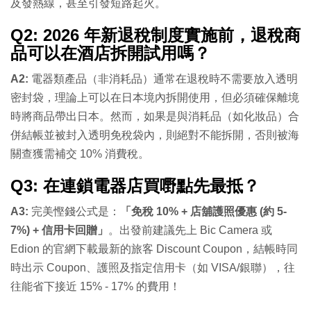
及發熱線，甚至引發短路起火。
Q2: 2026 年新退稅制度實施前，退稅商
品可以在酒店拆開試用嗎？
A2:
電器類產品（非消耗品）通常在退稅時不需要放入透明
密封袋，理論上可以在日本境內拆開使用，但必須確保離境
時將商品帶出日本。然而，如果是與消耗品（如化妝品）合
併結帳並被封入透明免稅袋內，則絕對不能拆開，否則被海
關查獲需補交 10% 消費稅。
Q3: 在連鎖電器店買嘢點先最抵？
A3:
完美慳錢公式是：
「免稅 10% + 店舖護照優惠 (約 5-
7%) + 信用卡回贈」
。出發前建議先上 Bic Camera 或
Edion 的官網下載最新的旅客 Discount Coupon，結帳時同
時出示 Coupon、護照及指定信用卡（如 VISA/銀聯），往
往能省下接近 15% - 17% 的費用！