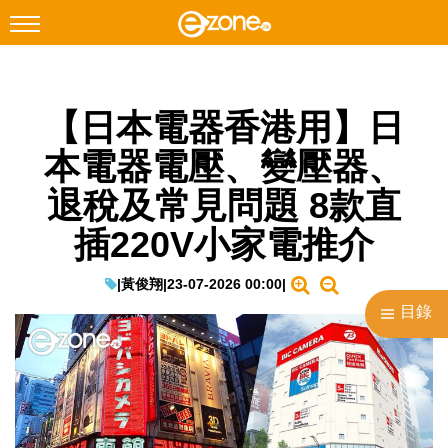
搜尋
【日本電器香港用】日
Facebook
Instagram
本電器電壓、變壓器、
科技焦點
退稅及常見問題 8款直
網絡生活
插220V小家電推介
遊戲動漫
教學評測
|
黃俊翔
|
23-07-2026 00:00
|
目錄
EduTech
IT Times
生成式AI與雲端應用
Enterprise Digital Transformation