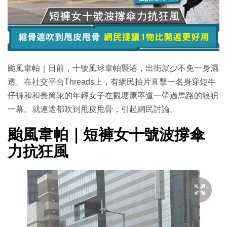
颱風韋帕｜日前，十號風球韋帕襲港，出街就少不免一身濕
透。在社交平台Threads上，有網民拍片直擊一名身穿短牛
仔褲和和長筒靴的年輕女子在觀塘康寧道一帶過馬路的狼狽
一幕。就連遮都吹到甩皮甩骨，引起網民討論。
颱風韋帕｜短褲女十號波撐傘
力抗狂風