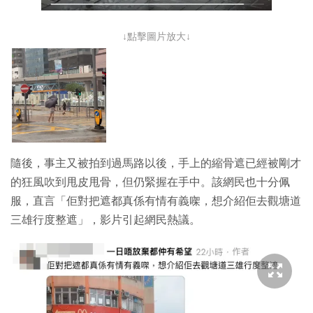
↓點擊圖片放大↓
隨後，事主又被拍到過馬路以後，手上的縮骨遮已經被剛才
的狂風吹到甩皮甩骨，但仍緊握在手中。該網民也十分佩
服，直言「佢對把遮都真係有情有義㗎，想介紹佢去觀塘道
三雄行度整遮」，影片引起網民熱議。