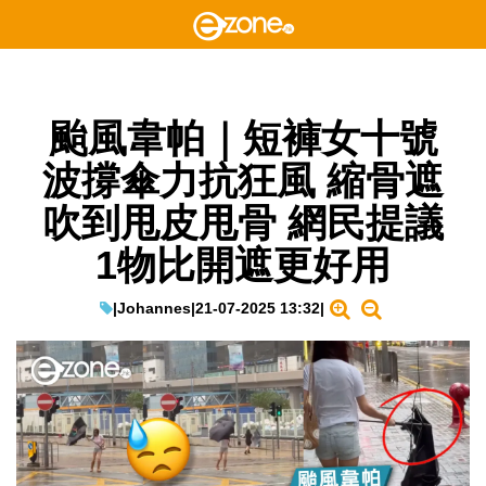
颱風韋帕｜短褲女十號
波撐傘力抗狂風 縮骨遮
吹到甩皮甩骨 網民提議
1物比開遮更好用
|
Johannes
|
21-07-2025 13:32
|