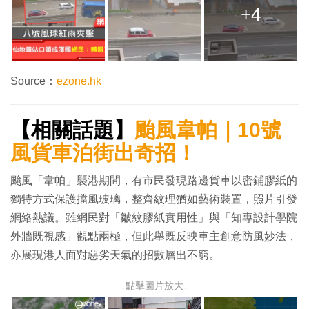
+4
Source：
ezone.hk
【相關話題】
颱風韋帕｜10號
風貨車泊街出奇招！
颱風「韋帕」襲港期間，有市民發現路邊貨車以密鋪膠紙的
獨特方式保護擋風玻璃，整齊紋理猶如藝術裝置，照片引發
網絡熱議。雖網民對「皺紋膠紙實用性」與「知專設計學院
外牆既視感」觀點兩極，但此舉既反映車主創意防風妙法，
亦展現港人面對惡劣天氣的招數層出不窮。
↓點擊圖片放大↓