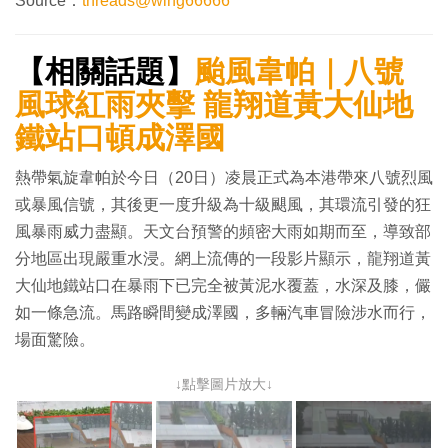
Source：
threads@wing66666
【相關話題】
颱風韋帕｜八號
風球紅雨夾擊 龍翔道黃大仙地
鐵站口頓成澤國
熱帶氣旋韋帕於今日（20日）凌晨正式為本港帶來八號烈風
或暴風信號，其後更一度升級為十級颶風，其環流引發的狂
風暴雨威力盡顯。天文台預警的頻密大雨如期而至，導致部
分地區出現嚴重水浸。網上流傳的一段影片顯示，龍翔道黃
大仙地鐵站口在暴雨下已完全被黃泥水覆蓋，水深及膝，儼
如一條急流。馬路瞬間變成澤國，多輛汽車冒險涉水而行，
場面驚險。
↓點擊圖片放大↓