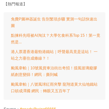
畢
效
:
【熱門報道】
1
時
0
0
.
間
0
0
免費P圖神器誕生 告別繁瑣步驟 實測一句話快速出
%
圖
點揀科先唔被AI淘汰？大學乞食科系Top 15！第一竟
然是...
港人票選香港最勁港鐵站｜呼聲最高竟是這站！ 一
站之力塞住成條線？！
颱風韋帕｜10號風貨車泊街出奇招！擋風玻璃癡膠
紙創意變篩！網民：撕到喊
颱風韋帕｜八號風球紅雨夾擊 龍翔道黃大仙地鐵站
口頓成澤國 網民：轉眼又五百年了