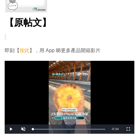
【原帖文】
即刻【
按此
】，用 App 睇更多產品開箱影片
剩
-
0:34
載
播
開
全
入
放
啟
螢
完
音
幕
餘