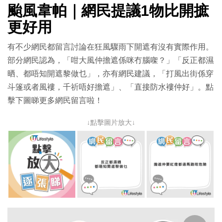
颱風韋帕｜網民提議1物比開摭
更好用
有不少網民都留言討論在狂風驟雨下開遮有沒有實際作用。
部分網民認為，「咁大風仲擔遮係咪冇腦㗎？」「反正都濕
晒、都唔知開遮黎做乜」，亦有網民建議，「打風出街係穿
斗篷或者風褸，千祈唔好擔遮」、「直接防水褸仲好」。點
擊下圖睇更多網民留言啦！
↓點擊圖片放大↓