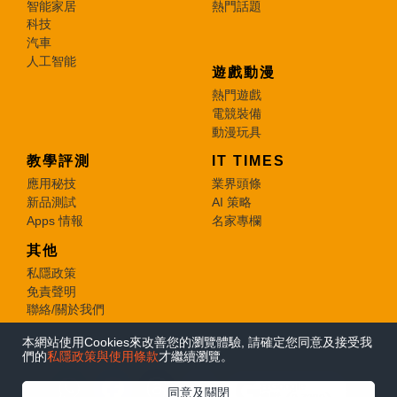
智能家居
熱門話題
科技
汽車
人工智能
遊戲動漫
熱門遊戲
電競裝備
動漫玩具
教學評測
IT TIMES
應用秘技
業界頭條
新品測試
AI 策略
Apps 情報
名家專欄
其他
私隱政策
免責聲明
聯絡/關於我們
本網站使用Cookies來改善您的瀏覽體驗, 請確定您同意及接受我
© 2026 e-zone. All Rights Reserved.
們的
私隱政策與使用條款
才繼續瀏覽。
在Google
同意及關閉
追蹤《e-zone》