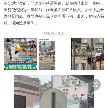
在交通燈位前，開遮並等待過馬路。就在她踏出第一步時，
風勢突然變得相當猛烈，雨傘多次被狂風吹反。女子拼盡全
力抓緊雨傘，身體也被狂風吹到步履不穩。最終，她衝過馬
路，場面險象環生。
↓點擊圖片放大↓