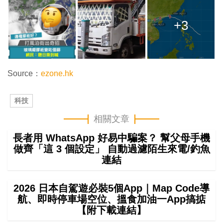
+3
Source：
ezone.hk
科技
相關文章
長者用 WhatsApp 好易中騙案？ 幫父母手機
做齊「這 3 個設定」 自動過濾陌生來電/釣魚
連結
2026 日本自駕遊必裝5個App｜Map Code導
航、即時停車場空位、搵食加油一App搞掂
【附下載連結】