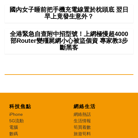
國內女子睡前把手機充電線置於枕頭底 翌日
早上竟發生意外？
全港緊急自查附中招型號！上網極慢超4000
部Router變殭屍網小心被盜個資 專家教3步
斷黑客
科技焦點
網絡生活
iPhone
網絡熱話
5G流動
生活情報
電腦
筍買着數
數碼
旅遊筍料