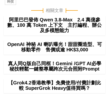
科技
相關文章
阿里巴巴發佈 Qwen 3.8-Max 2.4 萬億參
數、100 萬 Token 上下文 主打編程、辦公
及多模態能力
OpenAI 神秘 AI 喇叭曝光！甜甜圈造型、可
移動零件 售價或逾 HK$3,000
真人同Q版自己同框！Gemini /GPT AI必學
秘技輕鬆一鍵整專屬跨次元合照附Prompt
【Grok4.2香港教學】免費使用/付費計劃比
較 SuperGrok Heavy值得買嗎？