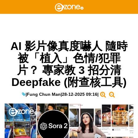
AI 影片像真度嚇人 隨時
被「植入」色情/犯罪
片？ 專家教 3 招分清
Deepfake (附查核工具)
|
Fung Chun Man
|
28-12-2025 09:16
|