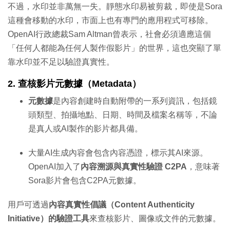
不過，水印並非萬無一失。靜態水印易被剪裁，即使是Sora
這種會移動的水印，市面上也有專門的應用程式可移除。
OpenAI行政總裁Sam Altman曾表示，社會必須適應這個
「任何人都能為任何人製作假影片」的世界，這也突顯了單
靠水印並不足以驗證真實性。
2. 查核影片元數據（Metadata）
元數據
是內容創建時自動附帶的一系列資訊，包括鏡
頭類型、拍攝地點、日期、時間及檔案名稱等，不論
是真人或AI製作的影片都具備。
大量AI生成內容會包含內容憑證，標示其AI來源。
OpenAI加入了
內容溯源與真實性驗證 C2PA
，意味著
Sora影片會包含C2PA元數據。
用戶可透過
內容真實性倡議（Content Authenticity
Initiative）的驗證工具
來查核影片、圖像或文件的元數據。