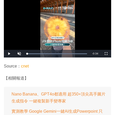
剩
-
0:34
載
播
開
全
入
放
啟
螢
完
音
幕
餘
畢
效
:
Source：
cnet
1
時
0
0
.
間
【相關報道】
0
0
%
Nano Banana、GPT4o都適用 超350+頂尖高手圖片
生成指令 一鍵複製新手變專家
實測教學 Google Gemini一鍵AI生成Powerpoint 只