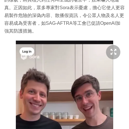
真。正因如此，眾多專家對Sora表示憂慮，擔心它使人更容
易製作危險的深偽內容、散播假資訊，令公眾人物及名人更
容易成為受害者，如SAG-AFTRA等工會已促請OpenAI加
強其防護措施。