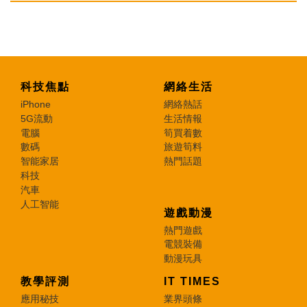
科技焦點
網絡生活
iPhone
網絡熱話
5G流動
生活情報
電腦
筍買着數
數碼
旅遊筍料
智能家居
熱門話題
科技
汽車
人工智能
遊戲動漫
熱門遊戲
電競裝備
動漫玩具
教學評測
IT TIMES
應用秘技
業界頭條