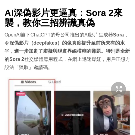
AI深偽影片更逼真：Sora 2來
襲，教你三招辨識真偽
OpenAI旗下ChatGPT的母公司推出的AI影片生成器
Sora
，
令
深偽影片（deepfakes）的像真度提升至前所未有的水
平，進一步加劇了虛擬與現實界線模糊的難題。特別是全新
的Sora 2
社交媒體應用程式，在網上迅速爆紅，用戶正想方
設法「獵取」邀請碼。