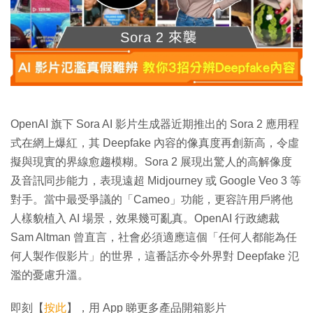
OpenAI 旗下 Sora AI 影片生成器近期推出的 Sora 2 應用程
式在網上爆紅，其 Deepfake 內容的像真度再創新高，令虛
擬與現實的界線愈趨模糊。Sora 2 展現出驚人的高解像度
及音訊同步能力，表現遠超 Midjourney 或 Google Veo 3 等
對手。當中最受爭議的「Cameo」功能，更容許用戶將他
人樣貌植入 AI 場景，效果幾可亂真。OpenAI 行政總裁
Sam Altman 曾直言，社會必須適應這個「任何人都能為任
何人製作假影片」的世界，這番話亦令外界對 Deepfake 氾
濫的憂慮升溫。
即刻【
按此
】，用 App 睇更多產品開箱影片