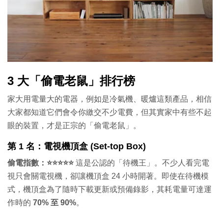
3 大「偷電老鼠」排行榜
家大用電量大的電器，例如是冷氣機、暖爐這類產品，相信
大家都知道它們會令你繳交不少電費，但其實家中有些不起
眼的裝置，才是正宗的「偷電老鼠」。
第 1 名：電視機頂盒 (Set-top Box)
偷電指數：⭐⭐⭐⭐⭐
這是公認的「待機王」。不少人看完電
視只會關電視機，卻讓機頂盒 24 小時開著。即使在待機模
式，機頂盒為了隨時下載更新或預備錄影，其耗電量可達運
作時的
70% 至 90%
。