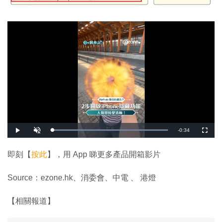
剩
-
0:34
載
播
開
全
入
放
啟
螢
完
音
幕
餘
畢
效
:
即刻【
按此
】，用 App 睇更多產品開箱影片
1
時
0
0
.
間
Source：ezone.hk、
消委會
、
中電 、 港燈
0
0
%
【相關報道】