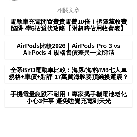
相關文章
電動車充電閒置費貴電費10倍！拆隱藏收費
陷阱 學5招避伏攻略【附超時佔用收費表】
AirPods比較2026｜AirPods Pro 3 vs
AirPods 4 規格售價差異一文睇清
全系BYD電動車比較︰海豚/海豹/M6七人車
規格+車價+點評 17萬買海豚要預錢換避震？
手機電量急跌不耐用！專家揭手機電池老化
小心3件事 避免睡覺充電到天光