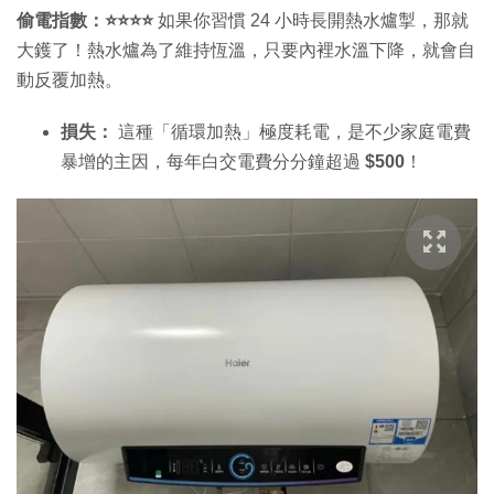
偷電指數：⭐⭐⭐⭐
如果你習慣 24 小時長開熱水爐掣，那就
大鑊了！熱水爐為了維持恆溫，只要內裡水溫下降，就會自
動反覆加熱。
損失：
這種「循環加熱」極度耗電，是不少家庭電費
暴增的主因，每年白交電費分分鐘超過
$500
！