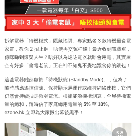
拆解電器「待機模式」隱藏陷阱。專家點名 3 款待機最食電
家電，教你 2 招止蝕，唔使再交冤枉錢！最近收到電費單，
係咪睇到懷疑人生？唔好以為熄咗電器就唔會用電，其實屋
企有好多「偷電老鼠」正在神不知鬼不覺地蠶食你的銀包！
這些電器雖然處於「待機狀態 (Standby Mode)」，但為了
隨時感應遙控信號、保持顯示屏運作或維持網絡連接，它們
仍然會持續抽走微弱電流。根據能源機構測算，全屋待機電
量的總和，隨時佔了家庭總用電量的
5% 至 10%
。
ezone.hk 立即為大家揪出幕後黑手！