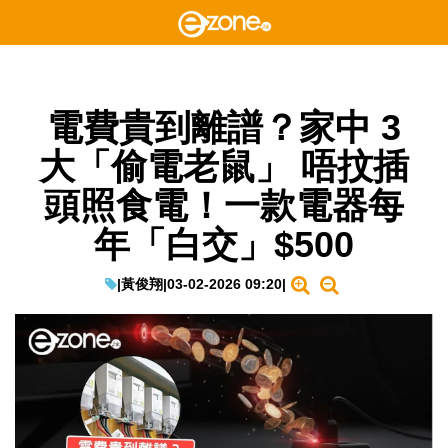
電費貴到離譜？家中 3
大「偷電老鼠」 唔抆插
頭照食電！一款電器每
年「白交」$500
|
黃俊翔
|
03-02-2026 09:20
|