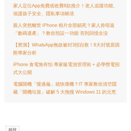
家人定位App免費或收費8款推介！老人追蹤功能、
保護孩子安全、隱私事項睇清
親人突然離世 iPhone 相片全部鎖死？家人拎唔返
「數碼遺產」？教你預設一功能 否則回憶全沒
【實測】WhatsApp無故被封3招自救！8大封號原因
附專家分析
iPhone 食電無有怕 專家級電池管理術 + 必學慳電招
式大公開
電腦開機「慢過龜」就快壞機？IT 專家教你清空隱
藏「開機垃圾」破解 5 大拖慢 Windows 11 的元兇
科技