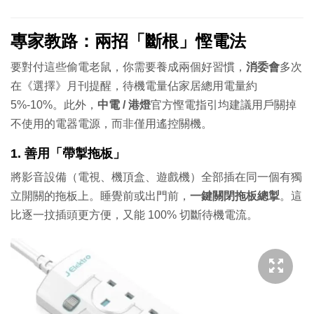
專家教路：兩招「斷根」慳電法
要對付這些偷電老鼠，你需要養成兩個好習慣，
消委會
多次
在《選擇》月刊提醒，待機電量佔家居總用電量約
5%-10%。此外，
中電 / 港燈
官方慳電指引均建議用戶關掉
不使用的電器電源，而非僅用遙控關機。
1. 善用「帶掣拖板」
將影音設備（電視、機頂盒、遊戲機）全部插在同一個有獨
立開關的拖板上。睡覺前或出門前，
一鍵關閉拖板總掣
。這
比逐一抆插頭更方便，又能 100% 切斷待機電流。