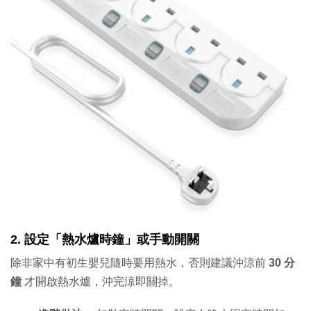
2. 設定「熱水爐時鐘」或手動開關
除非家中有初生嬰兒隨時要用熱水，否則建議沖涼前
30 分
鐘
才開啟熱水爐，沖完涼即關掉。