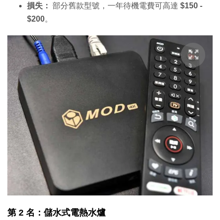
損失：
部分舊款型號，一年待機電費可高達
$150 -
$200
。
第 2 名：儲水式電熱水爐