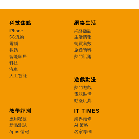
科技焦點
網絡生活
iPhone
網絡熱話
5G流動
生活情報
電腦
筍買着數
數碼
旅遊筍料
智能家居
熱門話題
科技
汽車
人工智能
遊戲動漫
熱門遊戲
電競裝備
動漫玩具
教學評測
IT TIMES
應用秘技
業界頭條
新品測試
AI 策略
Apps 情報
名家專欄