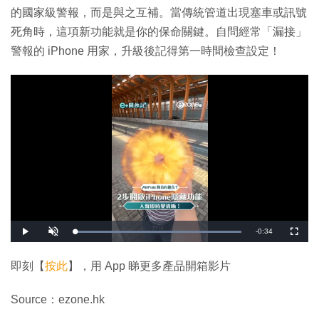
的國家級警報，而是與之互補。當傳統管道出現塞車或訊號
死角時，這項新功能就是你的保命關鍵。自問經常「漏接」
警報的 iPhone 用家，升級後記得第一時間檢查設定！
剩
-
0:34
載
播
開
全
入
放
啟
螢
完
音
幕
餘
畢
效
:
即刻【
按此
】，用 App 睇更多產品開箱影片
1
時
0
0
.
間
Source：ezone.hk
0
0
%