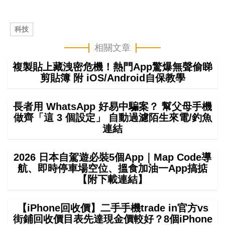
科技
相關文章
複製貼上藏洩密危機！熱門App驚爆無聲偷睇
剪貼簿 附 iOS/Android自保教學
長者用 WhatsApp 好易中騙案？ 幫父母手機
做齊「這 3 個設定」 自動過濾陌生來電/釣魚
連結
2026 日本自駕遊必裝5個App｜Map Code導
航、即時停車場空位、搵食加油一App搞掂
【附下載連結】
【iPhone回收價】二手手機trade in官方vs
街鋪回收價目表先達現金價較好？8個iPhone