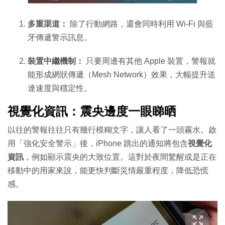
多重渠道：
除了行動網路，還會同時利用 Wi-Fi 與藍
牙傳遞警示訊息。
裝置中繼機制：
只要周邊有其他 Apple 裝置，警報就
能形成網狀傳遞（Mesh Network）效果，大幅提升送
達速度與穩定性。
視覺化資訊：震央邊度一眼睇晒
以往的警報往往只有幾行模糊文字，讓人看了一頭霧水。啟
用「強化安全警示」後，iPhone 跳出的通知將包含
視覺化
資訊
，例如顯示震央的大致位置。這對於夜間驚醒或是正在
移動中的用家來說，能更快判斷災情嚴重程度，降低恐慌
感。