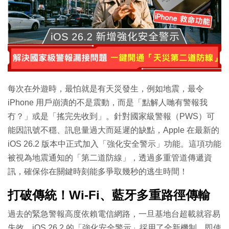
每次在外遊時，最怕就是有天災發生，例如地震，最令
iPhone 用戶崩潰的不是震動，而是「點解人哋有警報我
冇？」或是「搖完先收到」。針對國家級警報（PWS）可
能因訊號不穩、訊息量過大而延遲的缺點，Apple 在最新的
iOS 26.2 版本中正式加入「強化安全警示」功能。這項功能
被視為地震通知的「第二道防線」，透過多重管道傳遞資
訊，確保你在關鍵時刻能多爭取幾秒的逃生時間！
打破傳統！Wi-Fi、藍牙多重路徑傳輸
過去的緊急警報高度依賴電信網路，一旦基地台超載就容易
失效。iOS 26.2 的「強化安全警示」採用了全新機制，即使