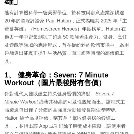
雄」
擁有計算機科學一級榮譽學位、於科技與創意產業深耕逾
20 年的資深評論家 Paul Hatton，正式揭曉其 2025 年「主
螢幕英雄」（Homescreen Heroes）年度榜單。Hatton 在
過去一年中密集測試了超過 50 款涵蓋生產力、健身、烹飪
及遊戲等領域的應用程式，旨在從紛雜的軟體市場中，為用
戶篩選出能真正提升生活品質，而非虛耗時間的高價值工
具。
1、 健身革命：Seven: 7 Minute
Workout（圖片最後附有售價）
針對現代人難以建立持久健身習慣的痛點，
Seven: 7
Minute Workout
憑藉其極高的可及性脫穎而出。該程式主
張透過每日僅 7 分鐘的高強度活動觸發長期生理轉變。
Hatton 給予高度評價，稱其為「擊敗健身房的鍛鍊工
具」，並指出該 App 成功消除了時間成本障礙，讓使用者