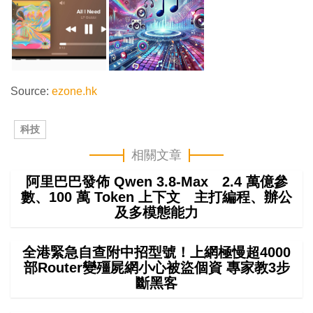
Source:
ezone.hk
科技
相關文章
阿里巴巴發佈 Qwen 3.8-Max 2.4 萬億參
數、100 萬 Token 上下文 主打編程、辦公
及多模態能力
全港緊急自查附中招型號！上網極慢超4000
部Router變殭屍網小心被盜個資 專家教3步
斷黑客