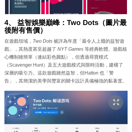
4、 益智娛樂巔峰：Two Dots（圖片最
後附有售價）
在遊戲領域，
Two Dots
被評為年度「最令人上癮的益智遊
戲」，其熱度甚至超越了
NYT Games
等經典軟體。遊戲核
心機制雖簡單（連結彩色圓點），但透過尋寶模式
（Scavenger Hunt）及五大遊戲模式與限時活動，建構了
深層的吸引力。這款遊戲雖然益智，但Hatton 也「警
告」，其簡潔的美學與豐富的關卡設計具備極強的黏著度。