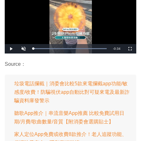
剩
-
0:34
載
播
開
全
入
放
啟
螢
完
音
幕
餘
畢
效
:
Source：
1
時
0
0
.
間
0
0
垃圾電話攔截｜消委會比較5款來電攔截app功能/敏
%
感度/收費！防騙視伏app自動比對可疑來電及最新詐
騙資料庫發警示
聽歌App推介｜串流音樂App推薦 比較免費試用日
期/月費/歌曲數量/音質【附消委會選購貼士】
家人定位App免費或收費8款推介！老人追蹤功能、