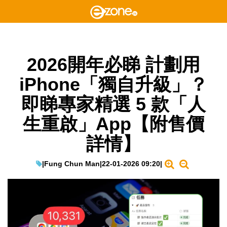
2026開年必睇 計劃用
iPhone「獨自升級」？
即睇專家精選 5 款「人
生重啟」App【附售價
詳情】
|
Fung Chun Man
|
22-01-2026 09:20
|