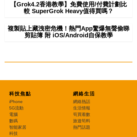
【Grok4.2香港教學】免費使用/付費計劃比
較 SuperGrok Heavy值得買嗎？
複製貼上藏洩密危機！熱門App驚爆無聲偷睇
剪貼簿 附 iOS/Android自保教學
科技焦點
網絡生活
iPhone
網絡熱話
5G流動
生活情報
電腦
筍買着數
數碼
旅遊筍料
智能家居
熱門話題
科技