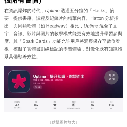
後附有售價）
在資訊爆炸的時代，
Uptime
透過五分鐘的「Hacks」摘
要，提供書籍、課程及紀錄片的精華內容。Hatton 分析指
出，與同類軟體（如 Headway）相比，
Uptime
混合了文
字、音訊、影片與圖片的教學模式能更有效地提升學習參與
度。其「Spark Cards」功能允許用戶將洞察保存至數位看
板，模擬了實體書劃線標記的學習體驗，對優化既有知識體
系具備顯著效益。
↓點擊圖片放大↓