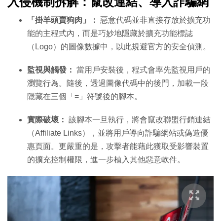
入侵機制拆解：竄改連結、導入詐騙網
「掛羊頭賣狗肉」：
惡意代碼並非直接存放於擴充功
能的主程式內，而是巧妙地隱藏於擴充功能標誌
（Logo）的圖像數據中，以此規避官方的安全偵測。
監視與觸發：
當用戶安裝後，程式會率先監視用戶的
瀏覽行為。隨後，透過圖像代碼中的後門，加載一段
隱藏在三個「=」符號後的腳本。
實際破壞：
該腳本一旦執行，將會竄改聯盟行銷連結
（Affiliate Links），並將用戶導向詐騙網站或偽造優
惠頁面。更嚴重的是，攻擊者能藉此獲取受影響裝置
的擴充控制權限，進一步植入其他惡意軟件。