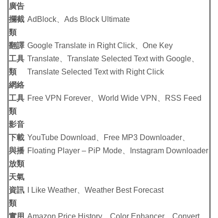
廣告
攔截
AdBlock、Ads Block Ultimate
類
翻譯
Google Translate in Right Click、One Key
工具
Translate、Translate Selected Text with Google、
類
Translate Selected Text with Right Click
網絡
工具
Free VPN Forever、World Wide VPN、RSS Feed
類
影音
下載
YouTube Download、Free MP3 Downloader、
與播
Floating Player – PiP Mode、Instagram Downloader
放類
天氣
資訊
I Like Weather、Weather Best Forecast
類
實用
Amazon Price History、Color Enhancer、Convert