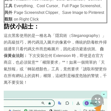
工具
Everything、Cool Cursor、Full Page Screenshot、
與外
Page Screenshot Clipper、Save Image to Pinterest
觀類
on Right Click
防伏小貼士：
這次黑客使用的是一種名為「隱寫術（Steganography）」
的高級技巧，將代碼混入圖片的像素中，傳統的防毒軟件掃
描通常只看代碼文件而忽略圖片，因此成功避過偵測。
自
保黃金法則：
下次安裝任何 Extension 時，即使是在官方
商店，也必須留意**「權限要求」**！如果一個簡單的「天
氣預報」或「轉鼠標顏色」工具，竟然要求「讀取和變更你
在所有網站上的資料」權限，這絕對是極度危險的警號，千
萬不要安裝！