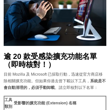
逾 20 款受感染擴充功能名單
（即時核對！）
目前 Mozilla 及 Microsoft 已採取行動，迅速從官方商店移
除相關擴充功能。但如果你過去曾下載以下工具，
系統是不
會自動清理的，必須手動卸載
。請立即核對以下名單：
工具
受影響的擴充功能 (Extension) 名稱
類別