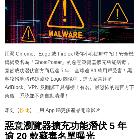
用緊 Chrome、Edge 或 Firefox 嘅你小心隨時中招！安全機
構揭發名為「GhostPoster」的惡意瀏覽器擴充功能病毒，
竟然成功潛伏官方商店達 5 年，全球逾 84 萬用戶受害！黑
客狡猾地將代碼藏於 Logo 圖像中，連大家常用的
AdBlock、VPN 及翻譯工具都榜上有名。最恐怖的是官方下
架後，系統並不會自動清理！
即刻【
按此
】，用 App 睇更多產品開箱影片
惡意瀏覽器擴充功能潛伏 5 年
逾 20 款藏毒名單曝光