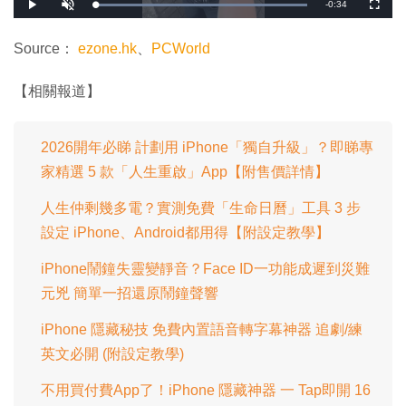
剩
-
0:34
載
播
開
全
入
放
啟
螢
完
音
幕
餘
畢
效
:
Source：
ezone.hk
、
PCWorld
1
時
0
0
.
間
【相關報道】
0
0
%
2026開年必睇 計劃用 iPhone「獨自升級」？即睇專
家精選 5 款「人生重啟」App【附售價詳情】
人生仲剩幾多電？實測免費「生命日曆」工具 3 步
設定 iPhone、Android都用得【附設定教學】
iPhone鬧鐘失靈變靜音？Face ID一功能成遲到災難
元兇 簡單一招還原鬧鐘聲響
iPhone 隱藏秘技 免費內置語音轉字幕神器 追劇/練
英文必開 (附設定教學)
不用買付費App了！iPhone 隱藏神器 一 Tap即開 16