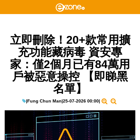
立即刪除！20+款常用擴
充功能藏病毒 資安專
家：僅2個月已有84萬用
戶被惡意操控 【即睇黑
名單】
|
Fung Chun Man
|
25-07-2026 00:00
|