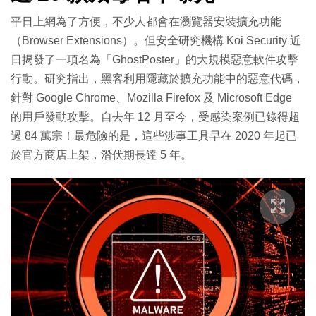
平日上網為了方便，不少人都會在瀏覽器安裝擴充功能
（Browser Extensions）。但安全研究機構 Koi Security 近
日揭發了一項名為「GhostPoster」的大規模惡意軟件攻擊
行動。研究指出，黑客利用隱藏於擴充功能中的惡意代碼，
針對 Google Chrome、Mozilla Firefox 及 Microsoft Edge
的用戶發動攻擊。自去年 12 月至今，受感染案例已錄得超
過 84 萬宗！最危險的是，這些涉事工具早在 2020 年起已
於官方商店上架，潛伏期長達 5 年。