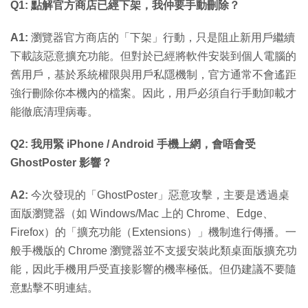
Q1: 點解官方商店已經下架，我仲要手動刪除？
A1:
瀏覽器官方商店的「下架」行動，只是阻止新用戶繼續
下載該惡意擴充功能。但對於已經將軟件安裝到個人電腦的
舊用戶，基於系統權限與用戶私隱機制，官方通常不會遙距
強行刪除你本機內的檔案。因此，用戶必須自行手動卸載才
能徹底清理病毒。
Q2: 我用緊 iPhone / Android 手機上網，會唔會受
GhostPoster 影響？
A2:
今次發現的「GhostPoster」惡意攻擊，主要是透過桌
面版瀏覽器（如 Windows/Mac 上的 Chrome、Edge、
Firefox）的「擴充功能（Extensions）」機制進行傳播。一
般手機版的 Chrome 瀏覽器並不支援安裝此類桌面版擴充功
能，因此手機用戶受直接影響的機率極低。但仍建議不要隨
意點擊不明連結。