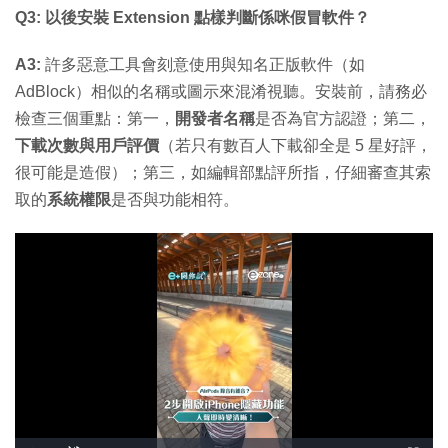
Q3: 以後安裝 Extension 點樣判斷係咪假冒軟件？
A3:
許多惡意工具會刻意使用與知名正版軟件（如
AdBlock）相似的名稱或圖示來混淆視聽。安裝前，請務必
檢查三個重點：第一，
開發者名稱
是否為官方認證；第二，
下載次數與用戶評價
（若只有數百人下載卻全是 5 星好評，
很可能是造假）；第三，如編輯部點評所指，仔細審查其索
取的
系統權限
是否與功能相符。