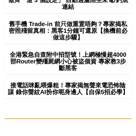
做齊「這 3 個設定」 自動過濾陌生來電/釣魚
連結
舊手機 Trade-in 前只做重置唔夠？專家揭私
密照殘留真相：黑客1分鐘可還原【換機前必
做這步驟】
全港緊急自查附中招型號！上網極慢超4000
部Router變殭屍網小心被盜個資 專家教3步
斷黑客
接電話咪亂喂爆粗！專家揭無聲來電恐怖陰
謀 錄你聲紋AI扮你呃身邊人【自保5招必學】