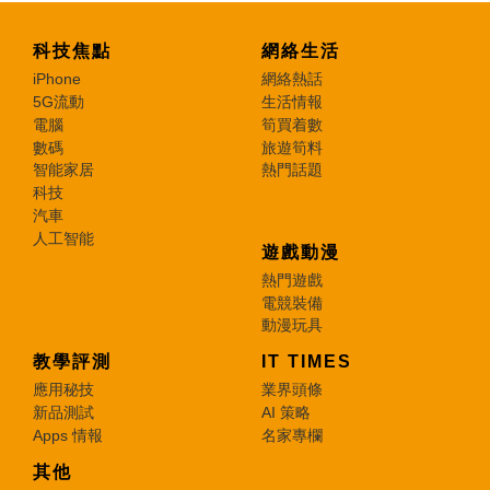
科技焦點
網絡生活
iPhone
網絡熱話
5G流動
生活情報
電腦
筍買着數
數碼
旅遊筍料
智能家居
熱門話題
科技
汽車
人工智能
遊戲動漫
熱門遊戲
電競裝備
動漫玩具
教學評測
IT TIMES
應用秘技
業界頭條
新品測試
AI 策略
Apps 情報
名家專欄
其他