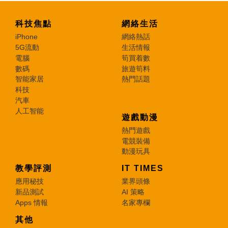
科技焦點
網絡生活
iPhone
網絡熱話
5G流動
生活情報
電腦
筍買着數
數碼
旅遊筍料
智能家居
熱門話題
科技
汽車
人工智能
遊戲動漫
熱門遊戲
電競裝備
動漫玩具
教學評測
IT TIMES
應用秘技
業界頭條
新品測試
AI 策略
Apps 情報
名家專欄
其他