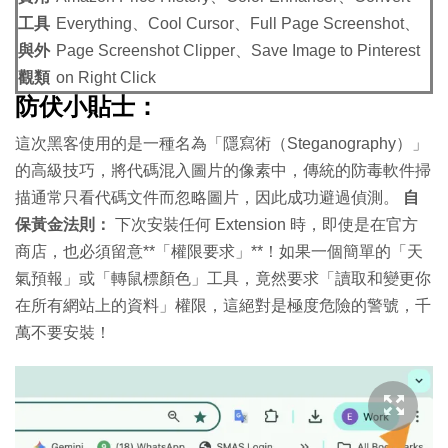
工具
Everything、Cool Cursor、Full Page Screenshot、
與外
Page Screenshot Clipper、Save Image to Pinterest
觀類
on Right Click
防伏小貼士：
這次黑客使用的是一種名為「隱寫術（Steganography）」
的高級技巧，將代碼混入圖片的像素中，傳統的防毒軟件掃
描通常只看代碼文件而忽略圖片，因此成功避過偵測。
自
保黃金法則：
下次安裝任何 Extension 時，即使是在官方
商店，也必須留意**「權限要求」**！如果一個簡單的「天
氣預報」或「轉鼠標顏色」工具，竟然要求「讀取和變更你
在所有網站上的資料」權限，這絕對是極度危險的警號，千
萬不要安裝！