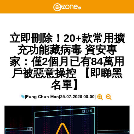
立即刪除！20+款常用擴
充功能藏病毒 資安專
家：僅2個月已有84萬用
戶被惡意操控 【即睇黑
名單】
|
Fung Chun Man
|
25-07-2026 00:00
|