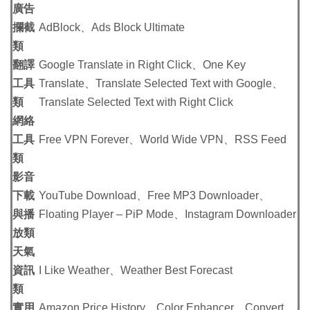
廣告
攔截
AdBlock、Ads Block Ultimate
類
翻譯
Google Translate in Right Click、One Key
工具
Translate、Translate Selected Text with Google、
類
Translate Selected Text with Right Click
網絡
工具
Free VPN Forever、World Wide VPN、RSS Feed
類
影音
下載
YouTube Download、Free MP3 Downloader、
與播
Floating Player – PiP Mode、Instagram Downloader
放類
天氣
資訊
I Like Weather、Weather Best Forecast
類
實用
Amazon Price History、Color Enhancer、Convert