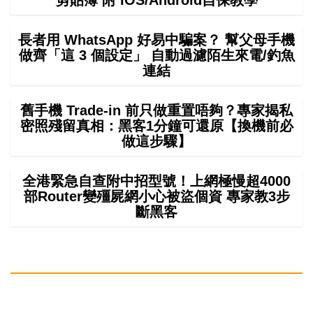
剪貼簿 附 iOS/Android自保教學
長者用 WhatsApp 好易中騙案？ 幫父母手機
做齊「這 3 個設定」 自動過濾陌生來電/釣魚
連結
舊手機 Trade-in 前只做重置唔夠？專家揭私
密照殘留真相：黑客1分鐘可還原【換機前必
做這步驟】
全港緊急自查附中招型號！上網極慢超4000
部Router變殭屍網小心被盜個資 專家教3步
斷黑客