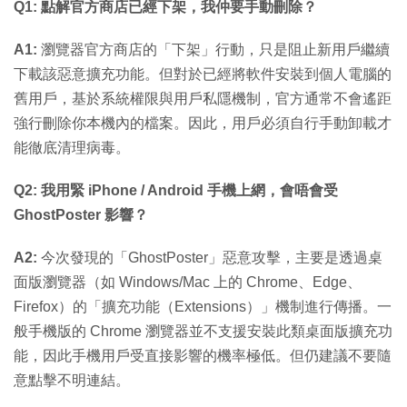
Q1: 點解官方商店已經下架，我仲要手動刪除？
A1:
瀏覽器官方商店的「下架」行動，只是阻止新用戶繼續
下載該惡意擴充功能。但對於已經將軟件安裝到個人電腦的
舊用戶，基於系統權限與用戶私隱機制，官方通常不會遙距
強行刪除你本機內的檔案。因此，用戶必須自行手動卸載才
能徹底清理病毒。
Q2: 我用緊 iPhone / Android 手機上網，會唔會受
GhostPoster 影響？
A2:
今次發現的「GhostPoster」惡意攻擊，主要是透過桌
面版瀏覽器（如 Windows/Mac 上的 Chrome、Edge、
Firefox）的「擴充功能（Extensions）」機制進行傳播。一
般手機版的 Chrome 瀏覽器並不支援安裝此類桌面版擴充功
能，因此手機用戶受直接影響的機率極低。但仍建議不要隨
意點擊不明連結。