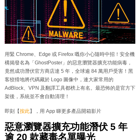
用緊 Chrome、Edge 或 Firefox 嘅你小心隨時中招！安全機
構揭發名為「GhostPoster」的惡意瀏覽器擴充功能病毒，
竟然成功潛伏官方商店達 5 年，全球逾 84 萬用戶受害！黑
客狡猾地將代碼藏於 Logo 圖像中，連大家常用的
AdBlock、VPN 及翻譯工具都榜上有名。最恐怖的是官方下
架後，系統並不會自動清理！
即刻【
按此
】，用 App 睇更多產品開箱影片
惡意瀏覽器擴充功能潛伏 5 年
逾 20 款藏毒名單曝光