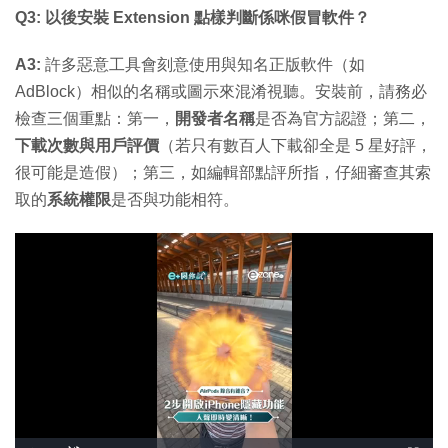
Q3: 以後安裝 Extension 點樣判斷係咪假冒軟件？
A3:
許多惡意工具會刻意使用與知名正版軟件（如
AdBlock）相似的名稱或圖示來混淆視聽。安裝前，請務必
檢查三個重點：第一，
開發者名稱
是否為官方認證；第二，
下載次數與用戶評價
（若只有數百人下載卻全是 5 星好評，
很可能是造假）；第三，如編輯部點評所指，仔細審查其索
取的
系統權限
是否與功能相符。