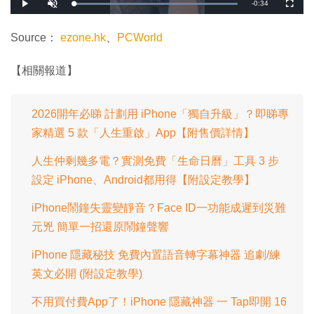
剩
-
0:34
載
播
開
全
入
放
啟
螢
完
音
幕
餘
畢
效
:
Source：
ezone.hk
、
PCWorld
1
時
0
0
.
間
【相關報道】
0
0
%
2026開年必睇 計劃用 iPhone「獨自升級」？即睇專
家精選 5 款「人生重啟」App【附售價詳情】
人生仲剩幾多電？實測免費「生命日曆」工具 3 步
設定 iPhone、Android都用得【附設定教學】
iPhone鬧鐘失靈變靜音？Face ID一功能成遲到災難
元兇 簡單一招還原鬧鐘聲響
iPhone 隱藏秘技 免費內置語音轉字幕神器 追劇/練
英文必開 (附設定教學)
不用買付費App了！iPhone 隱藏神器 一 Tap即開 16