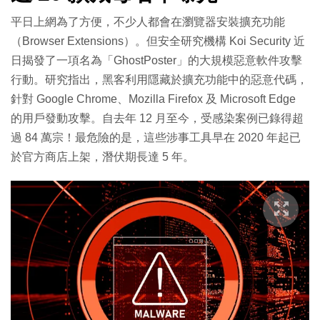
平日上網為了方便，不少人都會在瀏覽器安裝擴充功能
（Browser Extensions）。但安全研究機構 Koi Security 近
日揭發了一項名為「GhostPoster」的大規模惡意軟件攻擊
行動。研究指出，黑客利用隱藏於擴充功能中的惡意代碼，
針對 Google Chrome、Mozilla Firefox 及 Microsoft Edge
的用戶發動攻擊。自去年 12 月至今，受感染案例已錄得超
過 84 萬宗！最危險的是，這些涉事工具早在 2020 年起已
於官方商店上架，潛伏期長達 5 年。