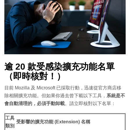
逾 20 款受感染擴充功能名單
（即時核對！）
目前 Mozilla 及 Microsoft 已採取行動，迅速從官方商店移
除相關擴充功能。但如果你過去曾下載以下工具，
系統是不
會自動清理的，必須手動卸載
。請立即核對以下名單：
工具
受影響的擴充功能 (Extension) 名稱
類別