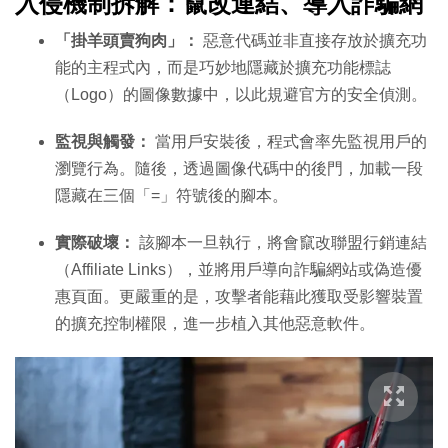
入侵機制拆解：竄改連結、導入詐騙網
「掛羊頭賣狗肉」：
惡意代碼並非直接存放於擴充功
能的主程式內，而是巧妙地隱藏於擴充功能標誌
（Logo）的圖像數據中，以此規避官方的安全偵測。
監視與觸發：
當用戶安裝後，程式會率先監視用戶的
瀏覽行為。隨後，透過圖像代碼中的後門，加載一段
隱藏在三個「=」符號後的腳本。
實際破壞：
該腳本一旦執行，將會竄改聯盟行銷連結
（Affiliate Links），並將用戶導向詐騙網站或偽造優
惠頁面。更嚴重的是，攻擊者能藉此獲取受影響裝置
的擴充控制權限，進一步植入其他惡意軟件。