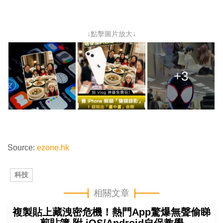
↓點擊圖片放大↓
+3
Source:
ezone.hk
科技
相關文章
複製貼上藏洩密危機！熱門App驚爆無聲偷睇